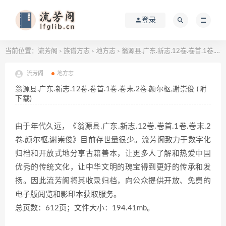
登录
当前位置：
流芳阁
族谱方志
地方志
翁源县.广东.新志.12卷.卷首.1卷.卷末.2卷.颜尔枢,谢崇俊 (附下载)
>
>
>
流芳阁
地方志
翁源县.广东.新志.12卷.卷首.1卷.卷末.2卷.颜尔枢,谢崇俊 (附
下载)
由于年代久远，《翁源县.广东.新志.12卷.卷首.1卷.卷末.2
卷.颜尔枢,谢崇俊》目前存世量很少。流芳阁致力于数字化
归档和开放式地分享古籍善本，让更多人了解和热爱中国
优秀的传统文化，让中华文明的瑰宝得到更好的传承和发
扬。因此流芳阁将其收录归档，向公众提供开放、免费的
电子版阅览和影印本获取服务。
总页数：612页；文件大小：194.41mb。