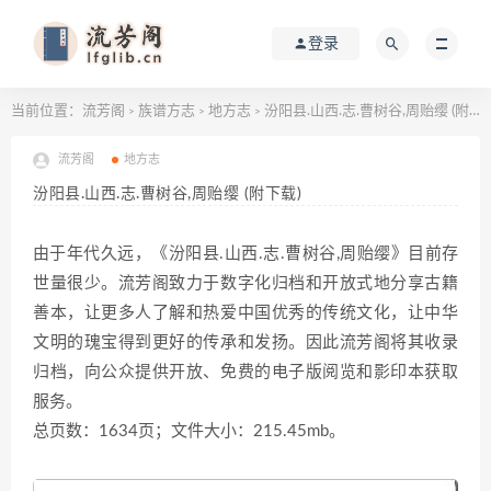
登录
当前位置：
流芳阁
族谱方志
地方志
汾阳县.山西.志.曹树谷,周贻缨 (附下载)
>
>
>
流芳阁
地方志
汾阳县.山西.志.曹树谷,周贻缨 (附下载)
由于年代久远，《汾阳县.山西.志.曹树谷,周贻缨》目前存
世量很少。流芳阁致力于数字化归档和开放式地分享古籍
善本，让更多人了解和热爱中国优秀的传统文化，让中华
文明的瑰宝得到更好的传承和发扬。因此流芳阁将其收录
归档，向公众提供开放、免费的电子版阅览和影印本获取
服务。
总页数：1634页；文件大小：215.45mb。