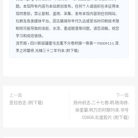
题。本馆所有内容为本站原创发布，任何个人或组织在未征得本
馆同意前，禁止复制、盗用、采集、发布本馆内容到任何网站、
社群及各类媒体平台。因古籍保存年代久远或受当时印刷技术限
制而可能导致的虫蛀、水渍、墨迹脱落等问题，请您谅解。祝您
学习和阅览愉快。
数研咨询
书云
研报之家
AI应用导航
研报之家
流芳阁
»
四川新設鑪霍屯志畧不分卷附錄一卷第一70009111.清.
李之珂纂修.光緒三十二年刊本 (附下载)
上一篇
下一篇
亚拉伯志 (附下载)
扬州府志.二十七卷.明.杨洵修.
徐銮纂.明万历时期刊本.书号
10606.灰度胶片 (附下载)