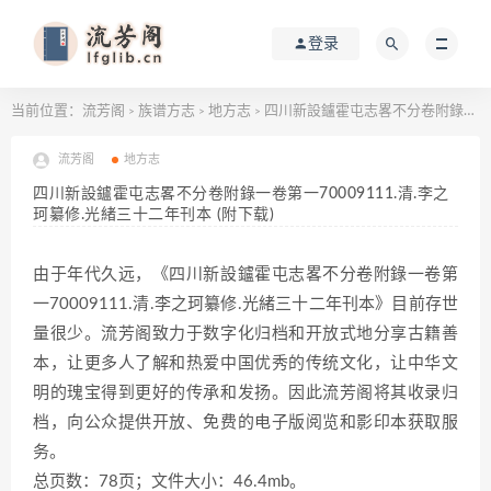
登录
当前位置：
流芳阁
族谱方志
地方志
四川新設鑪霍屯志畧不分卷附錄一卷第一70009111.清.李之珂纂修.光緒三十二年刊本 (附下载)
>
>
>
流芳阁
地方志
四川新設鑪霍屯志畧不分卷附錄一卷第一70009111.清.李之
珂纂修.光緒三十二年刊本 (附下载)
由于年代久远，《四川新設鑪霍屯志畧不分卷附錄一卷第
一70009111.清.李之珂纂修.光緒三十二年刊本》目前存世
量很少。流芳阁致力于数字化归档和开放式地分享古籍善
本，让更多人了解和热爱中国优秀的传统文化，让中华文
明的瑰宝得到更好的传承和发扬。因此流芳阁将其收录归
档，向公众提供开放、免费的电子版阅览和影印本获取服
务。
总页数：78页；文件大小：46.4mb。