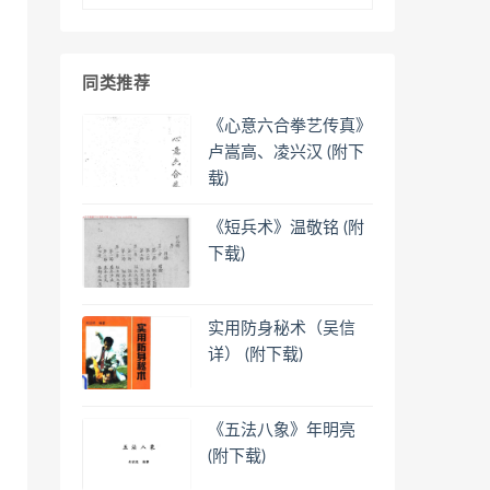
同类推荐
《心意六合拳艺传真》
卢嵩高、凌兴汉 (附下
载)
《短兵术》温敬铭 (附
下载)
实用防身秘术（吴信
详） (附下载)
《五法八象》年明亮
(附下载)