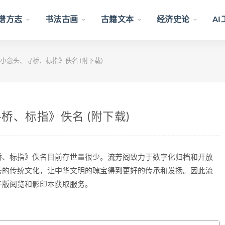
谱方志
书法古画
古籍文本
经济史论
A
念头、寻桥、标指》佚名 (附下载)
、标指》佚名 (附下载)
桥、标指》佚名目前存世量很少。流芳阁致力于数字化归档和开放
秀的传统文化，让中华文明的瑰宝得到更好的传承和发扬。因此流
子版阅览和影印本获取服务。