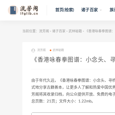
首页(检索)
诸子百家
族
当前位置：
流芳阁
诸子百家
武林秘籍
《香港咏春拳图谱：小
>
>
>
流芳阁
武林秘籍
《香港咏春拳图谱：小念头、寻桥
由于年代久远，《香港咏春拳图谱：小念头、寻
式地分享古籍善本，让更多人了解和热爱中国优
芳阁将其收录归档，向公众提供开放、免费的电
总页数：21页；文件大小：1.22mb。