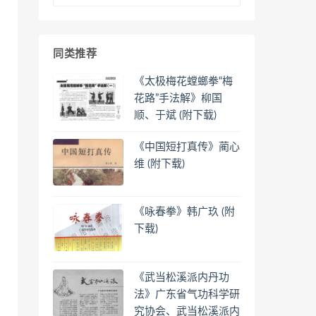
同类推荐
《太极梅花螳螂拳“梅
花路”手法解》柳国
顺、于斌 (附下载)
《中国短打真传》蔺心
维 (附下载)
《咏春拳》韩广玖 (附
下载)
《武当松溪派内丹功
法》广东省气功科学研
究协会、武当松溪派内