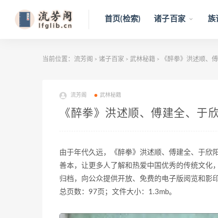
首页(检索)
诸子百家
族
当前位置：
流芳阁
诸子百家
武林秘籍
《醉拳》洪述顺、傅建
>
>
>
流芳阁
武林秘籍
《醉拳》洪述顺、傅建全、于欣阳
由于年代久远，《醉拳》洪述顺、傅建全、于欣
善本，让更多人了解和热爱中国优秀的传统文化
归档，向公众提供开放、免费的电子版阅览和影
总页数：97页；文件大小：1.3mb。