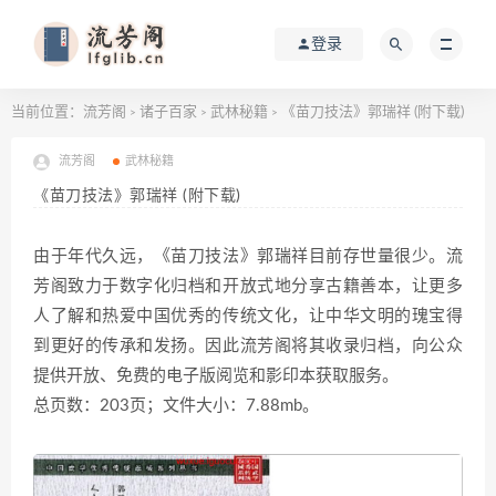
登录
当前位置：
流芳阁
诸子百家
武林秘籍
《苗刀技法》郭瑞祥 (附下载)
>
>
>
流芳阁
武林秘籍
《苗刀技法》郭瑞祥 (附下载)
由于年代久远，《苗刀技法》郭瑞祥目前存世量很少。流
芳阁致力于数字化归档和开放式地分享古籍善本，让更多
人了解和热爱中国优秀的传统文化，让中华文明的瑰宝得
到更好的传承和发扬。因此流芳阁将其收录归档，向公众
提供开放、免费的电子版阅览和影印本获取服务。
总页数：203页；文件大小：7.88mb。