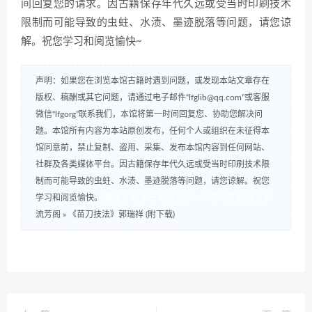
间回复您的请求。因古籍保存年代久远或受当时印刷技术
限制而可能导致的虫蛀、水渍、墨迹脱落等问题，请您谅
解。祝您学习和阅览愉快~
声明：如果您在浏览本馆古籍时遇到问题，或发现本站文章存在
版权、稿酬或其它问题，请通过电子邮件“lfglib@qq.com”或客服
微信“lfgorg”联系我们，本馆将第一时间回复您、协助您解决问
题。本馆所有内容为本站原创发布，任何个人或组织在未征得本
馆同意前，禁止复制、盗用、采集、发布本馆内容到任何网站、
社群及各类媒体平台。因古籍保存年代久远或受当时印刷技术限
制而可能导致的虫蛀、水渍、墨迹脱落等问题，请您谅解。祝您
学习和阅览愉快。
数研咨询
书云
研报之家
AI应用导航
研报之家
流芳阁
»
《苗刀技法》郭瑞祥 (附下载)