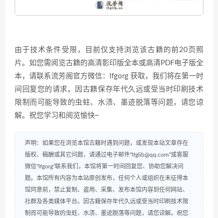
由于技术条件受限，目前仅支持浏览该古籍的前20页照
片。如您需阅览古籍的高清影印版全本或高清PDF电子版全
本，请联系流芳阁官方微信：lfgorg 获取，我们将在第一时
间回复您的请求。因古籍保存年代久远或受当时印刷技术
限制而可能导致的虫蛀、水渍、墨迹脱落等问题，请您谅
解。祝您学习和阅览愉快~
声明：如果您在浏览本馆古籍时遇到问题，或发现本站文章存在
版权、稿酬或其它问题，请通过电子邮件“lfglib@qq.com”或客服
微信“lfgorg”联系我们，本馆将第一时间回复您、协助您解决问
题。本馆所有内容为本站原创发布，任何个人或组织在未征得本
馆同意前，禁止复制、盗用、采集、发布本馆内容到任何网站、
社群及各类媒体平台。因古籍保存年代久远或受当时印刷技术限
制而可能导致的虫蛀、水渍、墨迹脱落等问题，请您谅解。祝您