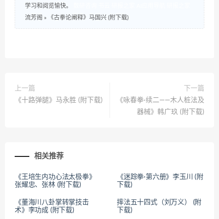
学习和阅览愉快。
数研咨询
书云
研报之家
AI应用导航
研报之家
流芳阁
»
《古拳论阐释》马国兴 (附下载)
上一篇
下一篇
《十路弹腿》马永胜 (附下载)
《咏春拳·续二——木人桩法及
器械》韩广玖 (附下载)
相关推荐
《王培生内功心法太极拳》
《迷踪拳·第六册》李玉川 (附
张耀忠、张林 (附下载)
下载)
《董海川八卦掌转掌技击
摔法五十四式（刘万义） (附
术》李功成 (附下载)
下载)