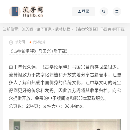
登录
当前位置：
流芳阁
诸子百家
武林秘籍
《古拳论阐释》马国兴 (附下载)
>
>
>
流芳阁
武林秘籍
《古拳论阐释》马国兴 (附下载)
由于年代久远，《古拳论阐释》马国兴目前存世量很少。
流芳阁致力于数字化归档和开放式地分享古籍善本，让更
多人了解和热爱中国优秀的传统文化，让中华文明的瑰宝
得到更好的传承和发扬。因此流芳阁将其收录归档，向公
众提供开放、免费的电子版阅览和影印本获取服务。
总页数：294页；文件大小：36.44mb。