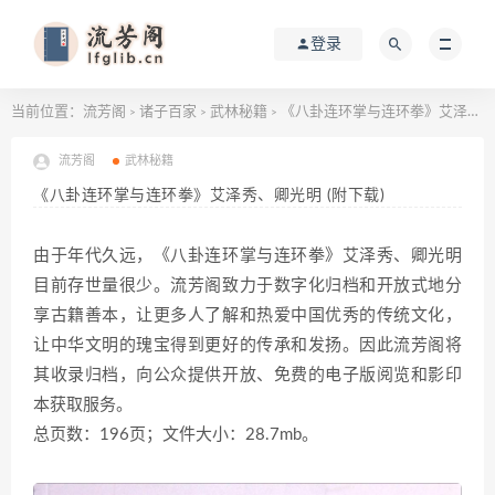
登录
当前位置：
流芳阁
诸子百家
武林秘籍
《八卦连环掌与连环拳》艾泽秀、卿光明 (附下载)
>
>
>
流芳阁
武林秘籍
《八卦连环掌与连环拳》艾泽秀、卿光明 (附下载)
由于年代久远，《八卦连环掌与连环拳》艾泽秀、卿光明
目前存世量很少。流芳阁致力于数字化归档和开放式地分
享古籍善本，让更多人了解和热爱中国优秀的传统文化，
让中华文明的瑰宝得到更好的传承和发扬。因此流芳阁将
其收录归档，向公众提供开放、免费的电子版阅览和影印
本获取服务。
总页数：196页；文件大小：28.7mb。