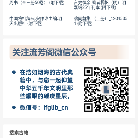
周书（全三册50卷） (附下载)
言史慎余 著者楊枢（明）明
嘉靖25年刊本 (附下载)
中国将相辞典.安作璋主编.明
翁同龢集 （上册）_1204535
天出版社 (附下载)
4 (附下载)
搜索古籍