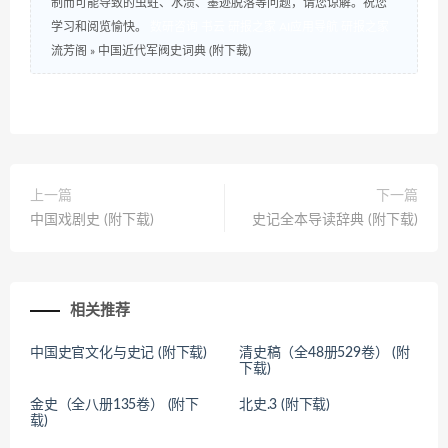
制而可能导致的虫蛀、水渍、墨迹脱落等问题，请您谅解。祝您
学习和阅览愉快。
数研咨询
书云
研报之家
AI应用导航
研报之家
流芳阁
»
中国近代军阀史词典 (附下载)
上一篇
下一篇
中国戏剧史 (附下载)
史记全本导读辞典 (附下载)
相关推荐
中国史官文化与史记 (附下载)
清史稿（全48册529卷） (附
下载)
金史（全八册135卷） (附下
北史.3 (附下载)
载)