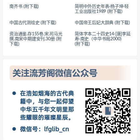
南齐书 (附下载)
简明中外历史年表·杨子坤·轻
工业出版社1989 (附下载)
中国古代测绘史 (附下载)
中国帝王后妃大辞典 (附下载)
资治通鉴.存155卷.宋.司马光
简体字本二十四史14·[唐]李延
撰.南宋中期建安刊.30册 (附
寿·南史（中华书局2000）
下载)
(附下载)