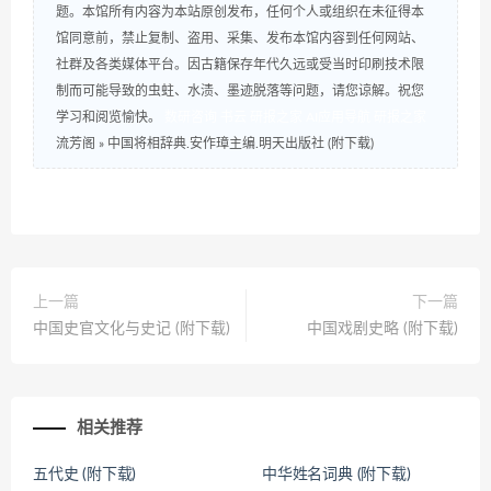
题。本馆所有内容为本站原创发布，任何个人或组织在未征得本
馆同意前，禁止复制、盗用、采集、发布本馆内容到任何网站、
社群及各类媒体平台。因古籍保存年代久远或受当时印刷技术限
制而可能导致的虫蛀、水渍、墨迹脱落等问题，请您谅解。祝您
学习和阅览愉快。
数研咨询
书云
研报之家
AI应用导航
研报之家
流芳阁
»
中国将相辞典.安作璋主编.明天出版社 (附下载)
上一篇
下一篇
中国史官文化与史记 (附下载)
中国戏剧史略 (附下载)
相关推荐
五代史 (附下载)
中华姓名词典 (附下载)