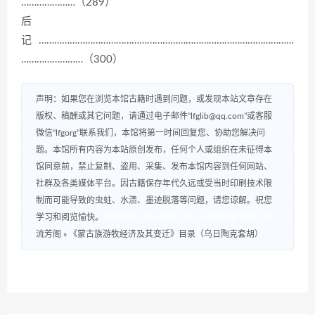
…………………（289）
后
记………………………………………………………………………………………
……………………（300）
声明：如果您在浏览本馆古籍时遇到问题，或发现本站文章存在
版权、稿酬或其它问题，请通过电子邮件“lfglib@qq.com”或客服
微信“lfgorg”联系我们，本馆将第一时间回复您、协助您解决问
题。本馆所有内容为本站原创发布，任何个人或组织在未征得本
馆同意前，禁止复制、盗用、采集、发布本馆内容到任何网站、
社群及各类媒体平台。因古籍保存年代久远或受当时印刷技术限
制而可能导致的虫蛀、水渍、墨迹脱落等问题，请您谅解。祝您
学习和阅览愉快。
数研咨询
书云
研报之家
AI应用导航
研报之家
流芳阁
»
《蒙古族游牧经济及其变迁》目录（乌日陶克套胡）