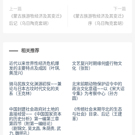
上一篇
下一篇
《蒙古族游牧经济及其变迁》
《蒙古族游牧经济及其变迁》
后记（乌日陶克套胡）
序（乌日陶克套胡）
相关推荐
近代以来世界性经济危机爆
文艺复兴时期缘何盛行物文
发的主要特点及成因（叶琪,
化（张哲）
黄茂兴）
骑马民族文化渊源初探——兼
北宋前期动物保护诏令中的
论与日本古坟时代文化的关
政治文化意蕴——以《宋大诏
系（王克林）
令集》为考察中心（孙方
圆）
中国封建社会政府对土地的
《传统社会末期华北的生态
直接经营——《中国国家资本
与社会》目录、后记（王建
的历史分析》第一编第三章
革）
第四节（附第一编结论）
（剧锦文, 吴太昌, 朱荫贵, 武
力, 魏明孔）