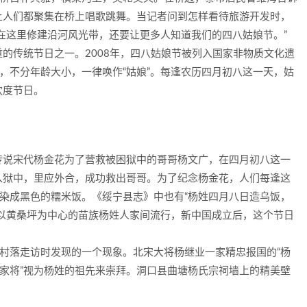
上人们都聚集在桥上唱歌跳舞。当记者问到怎样看待旅游开发时，
在这里修建沿河风光带，还要让更多人知道我们的四八姑娘节。”
传统节日之一。2008年，四八姑娘节被列入国家非物质文化遗
性，不分年龄大小，一律唤作“姑娘”。每逢农历四月初八这一天，姑
欢度节日。
说宋代杨金花为了营救被困狱中的哥哥杨文广，在四月初八这一
入狱中，里应外合，成功救出哥哥。为了纪念杨金花，人们每逢这
液染成黑色的糯米饭。《绥宁县志》中也有“杨姓四月八日造乌饭，
以黄桑坪为中心的苗族杨姓人家间流行，新中国成立后，这个节日
村落走访时发现的一个现象。北宋大将杨继业一家精忠报国的“杨
杨家将”视为杨姓的祖先来崇拜。洞口县曲塘杨氏宗祠墙上的精美壁