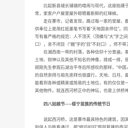
比起新县城长铺镇的喧闹与现代，这座始建于
常，家家户户屋里屋外晾晒着新鲜的红辣椒。
走在寨市，记者发现，路过每一家的堂屋，都
供奉位上是用红纸墨笔书写着“天地国亲师位”。
写有着严格的规范：人不顶天（顶横与“大”字之间
口），亲不闭目（“親”字的“目”不封口），师不
在湘西南一带的村落，各种信仰十分普遍，家
土地、财神以及其他不知名的神像，排成一排，
颉刚先生参观石湖治平寺后所感叹的那样，“中国
的自然崇拜与祖先崇拜也很盛行，天地、日月、
能看到各种或精美或简易的土地位，有的仅仅是
其他物件。就连西河桥正中的神坛，也是上供桥
四八姑娘节——绥宁苗族的传统节日
说起西河桥，这是寨市最具特色的建筑，因其工
别供人与牲畜通过，按“修旧如旧”原则复建的西