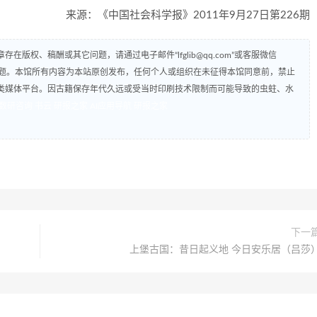
来源：《中国社会科学报》2011年9月27日第226期
版权、稿酬或其它问题，请通过电子邮件“lfglib@qq.com”或客服微信
解决问题。本馆所有内容为本站原创发布，任何个人或组织在未征得本馆同意前，禁止
类媒体平台。因古籍保存年代久远或受当时印刷技术限制而可能导致的虫蛀、水
数研咨询
书云
研报之家
AI应用导航
研报之家
下一
上堡古国：昔日起义地 今日安乐居（吕莎