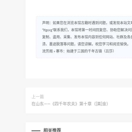
声明：如果您在浏览本馆古籍时遇到问题，或发现本站文章存在
“lfgorg”联系我们，本馆将第一时间回复您、协助您
复制、盗用、采集、发布本馆内容到任何网站、社群及各
渍、墨迹脱落等问题，请您谅解。祝您学习和阅览愉快。
流芳阁
»
寨市：始建于三国的千年古镇（吕莎）
上一篇
在山东——《四千年农夫》第十章（[美]金）
相关推荐