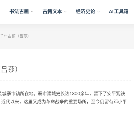
书法古画
古籍文本
经济史论
AI工具箱
千年古镇（吕莎）
（吕莎）
城寨市镇所在地。寨市建城史长达1800余年，留下了安平观铁
。近代以来，这里又成为革命战争的重要场所，至今仍留有邓小平