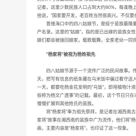
记者，这里少数民族人口占到大约80%，每逢晚
他说，“国家要开发，老百姓当然很高兴。不仅要
曾维海口中的四八姑娘节，是绥宁苗族最隆重的
产名录。这里的“姑娘”，指的是已出嫁的苗族女
娘们都会被接回娘家，载歌载舞，全家老幼一同
“杨家将”被视为杨姓祖先
四八姑娘节源于一个流传广泛的民间故事。传
天，把写有信息的纸条藏在乌米饭中骗过看守送
一天，都要吃杨金花发明的“乌饭”，即用植物汁
俗称为杨文广遗事”的记载。最初，这个节日只在
慢慢扩展到其他姓氏的苗族。
将“杨家将”奉为祖先祭拜，是记者在湘西南古
家将”故事在湘西南的苗族中广为流传，他们将“
画，主要内容是“杨家将”，也印证了这一现象。