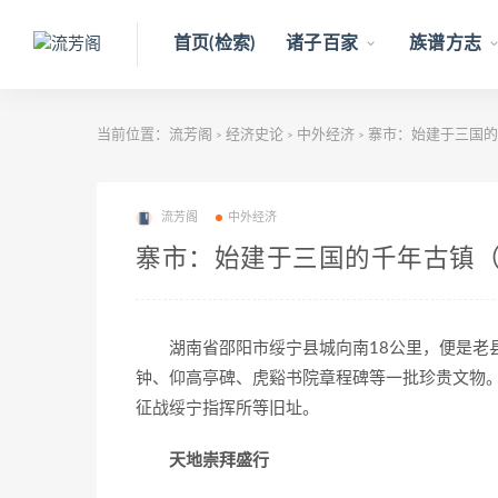
首页(检索)
诸子百家
族谱方志
当前位置：
流芳阁
经济史论
中外经济
寨市：始建于三国的
>
>
>
流芳阁
中外经济
寨市：始建于三国的千年古镇
湖南省邵阳市绥宁县城向南18公里，便是老县
钟、仰高亭碑、虎谿书院章程碑等一批珍贵文物
征战绥宁指挥所等旧址。
天地崇拜盛行