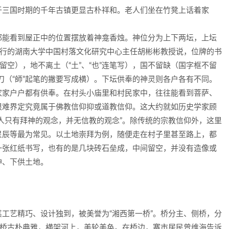
三国时期的千年古镇更显古朴祥和。老人们坐在竹凳上话着家
能看到屋正中的位置摆放着神龛香烛。神位分为上下两坛，上坛
同行的湖南大学中国村落文化研究中心主任胡彬彬教授说，位牌的书
留空），地不离土（“土”、“也”连笔写），国不留缺（国字框不留
带刀（“師”起笔的撇要写成横）。下坛供奉的神灵则各户各有不同。
家户户都有供奉。在村头小庙里和村民家中，往往能看到菩萨、
很难界定究竟属于佛教信仰抑或道教信仰。这大约就如历史学家顾
人只有拜神的观念，并无信教的观念”。除传统的宗教信仰外，这里
星辰等最为常见。以土地崇拜为例，随便走在村子里甚至路上，都
一张红纸书写，也有的是几块砖石垒成，中间留空，并没有造像或
神、下供土地。
艺精巧、设计独到，被美誉为“湘西第一桥”。桥分主、侧桥，分
河桥古朴典雅，横架河上，美轮美奂。在桥边，寨市居民曾维海告诉