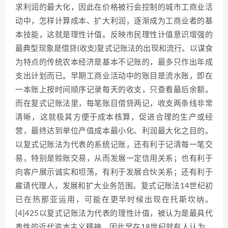
求利润的最大化，因此在价格被行会控制的城市工商业活
动中，怎样计算成本、扩大利润，逐渐成为工商业者的基
本技能，这就是理性计值。反映市民理性计值意识增强的
最典型现象是借贷(收支)复式记账法的出现和流行。以谋食
为特点的传统农本经济是基本不记账的，最多只作出年成
支出计划而已。早期工商业活动中的账目是流水账，即在
一本账上按时间顺序记录每天的收支，只查看最后余额。
而在复式记账法里，每笔账目借贷两记，收支两条线非常
清晰，这就极其方便于成本核算，促进合理的生产或经
营，最终达到单位产值成本最小化、利润最大化之目的。
以复式记账法为代表的系统记账，还有利于记清每一笔交
易，特别是赊账交易，从而发展一定信用关系；也有利于
向客户展示诚实和坦荡，有利于发展合伙关系；还有利于
雇请代理人，发展和扩大业务范围。复式记账法14世纪初
已在热那亚运用，可能在更早时候出现在托斯坎纳。
[4]425以复式记账法为代表的理性计值，被认为是最具代
表性的近代资本主义精神。因此早在18世纪就有人认为，