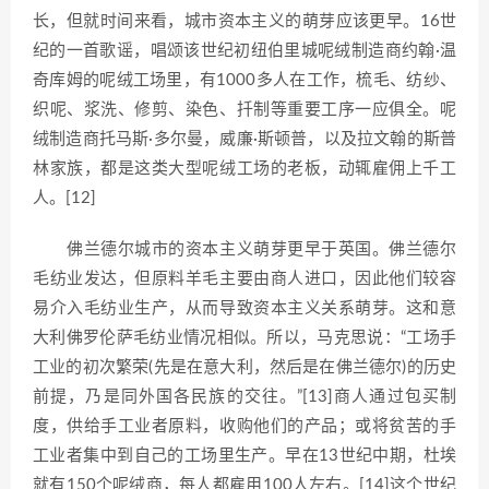
长，但就时间来看，城市资本主义的萌芽应该更早。16世
纪的一首歌谣，唱颂该世纪初纽伯里城呢绒制造商约翰·温
奇库姆的呢绒工场里，有1000多人在工作，梳毛、纺纱、
织呢、浆洗、修剪、染色、扦制等重要工序一应俱全。呢
绒制造商托马斯·多尔曼，威廉·斯顿普，以及拉文翰的斯普
林家族，都是这类大型呢绒工场的老板，动辄雇佣上千工
人。[12]
佛兰德尔城市的资本主义萌芽更早于英国。佛兰德尔
毛纺业发达，但原料羊毛主要由商人进口，因此他们较容
易介入毛纺业生产，从而导致资本主义关系萌芽。这和意
大利佛罗伦萨毛纺业情况相似。所以，马克思说：“工场手
工业的初次繁荣(先是在意大利，然后是在佛兰德尔)的历史
前提，乃是同外国各民族的交往。”[13]商人通过包买制
度，供给手工业者原料，收购他们的产品；或将贫苦的手
工业者集中到自己的工场里生产。早在13世纪中期，杜埃
就有150个呢绒商，每人都雇用100人左右。[14]这个世纪