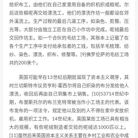
给织布工，由他们在自己家里用自备的织机织成粗呢。尔
后这些粗呢再交给漂洗工，他们的漂洗作坊一般都设在郊
外溪流上。生产过程的最后几道工序，如染色、剪整、压
光等，大部分由独立工匠在自己小作坊中完成。呢绒最后
交回作坊主。如一个合伙的毛纺工场，其账本上记载了在
各个生产工序中支付给承包者的工钱，包括羊毛梳理、纺
纱、染色、漂洗、织布、修整等。[9]佛罗伦萨的毛纺工场
共约200来个。
英国可能早在13世纪后期就诞现了资本主义萌芽，其
时兰切斯特市议员亨利·霍西尔将自己织染的布分发给他人
漂洗，收回后再由自己到集市上销售。[10]53714世纪中
期，布里斯托尔的布兰克特常被当作小工场主的代表。该
市发布的一项法令，规定他以及别的人不得在家中安放织
机，雇用织工工作。14世纪末，英国某些工场已具有相当
大的规模，有些呢绒制造者交验的呢绒达1000匹以上。
[11]虽然后来英国资本主义关系主要在乡村工业和农业中成