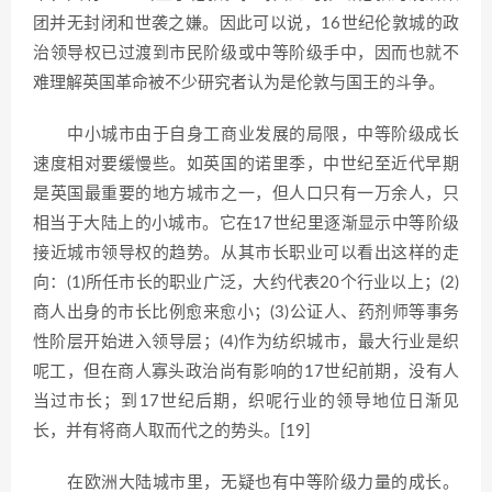
团并无封闭和世袭之嫌。因此可以说，16世纪伦敦城的政
治领导权已过渡到市民阶级或中等阶级手中，因而也就不
难理解英国革命被不少研究者认为是伦敦与国王的斗争。
中小城市由于自身工商业发展的局限，中等阶级成长
速度相对要缓慢些。如英国的诺里季，中世纪至近代早期
是英国最重要的地方城市之一，但人口只有一万余人，只
相当于大陆上的小城市。它在17世纪里逐渐显示中等阶级
接近城市领导权的趋势。从其市长职业可以看出这样的走
向：(1)所任市长的职业广泛，大约代表20个行业以上；(2)
商人出身的市长比例愈来愈小；(3)公证人、药剂师等事务
性阶层开始进入领导层；(4)作为纺织城市，最大行业是织
呢工，但在商人寡头政治尚有影响的17世纪前期，没有人
当过市长；到17世纪后期，织呢行业的领导地位日渐见
长，并有将商人取而代之的势头。[19]
在欧洲大陆城市里，无疑也有中等阶级力量的成长。