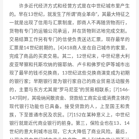
许多近代经济方式和经营方式是在中世纪城市里产生
的。早在13世纪，就发生了所谓“商业革命”，其最大特征之
一就是出现了信用与汇票制度，即商人不再随货物而行，
货物有专门的运输公司承运，并在货物到达地完成交割。
交易结算工作另有专门的信使负责送达汇票，现存最早的
汇票是14世纪前期的。[4]418商人坐在自己城市的家里，
完成了商品的买卖交易。其二，12世纪末，中世纪意大利
皮亚琴察和托斯坎纳的锡耶纳、卢卡和佛罗伦萨等城市出
现了最早的钱币兑换商，13世纪这些兑换商演变成为初期
的银行家；早期银行是为银行家自己的商业贸易活动服务
的，主要与东方尤其是“罗马尼亚”的贸易相联系；[7]146-
147同时，其吸纳闲散资金、贷款给工商实业或消费主体的
现代银行功能也已具备。接受贷款的人，上至国王和贵
族，下至普通市民及农民。[7]152在某种意义上，中世纪
银行就是近代商业银行的前身。第三，保险业也在13、14
世纪的意大利城市出现，它大大降低了商业风险。最后，