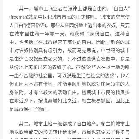
其一，城市工商业者在法律上都是自由的，“自由人”
(freeman)就是中世纪城市市民的正式称呼。“城市的空气使
人自由”(德国俗语)。那些从庄园份地上逃出来的农奴，只要
在城市里住满一年零一天，就获得了身份自由。这种自
由，也包括了在城市经营工商业的自由。因此，新兴的城
市对农奴特别具有吸引力，故而马克思说，中世纪的城市
是由逃亡农奴建立起来的。只不过这些逃亡农奴中，多是
从份地上离析出来的农奴子弟。虽然“这些人在以土地为唯
一生存基础的社会里，可以说是生活在社会的边缘”，[27]
但正因为不占有份地，才能更顺利地摆脱对庄园领主的人
身依附，才有比较大的活动自由。初期城市市民的籍贯多
在附近乡下，按说离城如此之近，领主极易抓回，因此正
是城市保护了他们。
其二，城市土地一般都成了自由地产。领主将城市土
地以或租或卖的形式转让给市民，市民也就免去了许多与