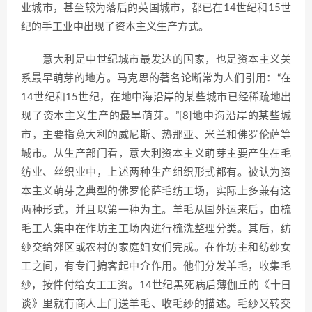
业城市，甚至较为落后的英国城市，都已在14世纪和15世
纪的手工业中出现了资本主义生产方式。
意大利是中世纪城市最发达的国家，也是资本主义关
系最早萌芽的地方。马克思的著名论断常为人们引用：“在
14世纪和15世纪，在地中海沿岸的某些城市已经稀疏地出
现了资本主义生产的最早萌芽。”[8]地中海沿岸的某些城
市，主要指意大利的威尼斯、热那亚、米兰和佛罗伦萨等
城市。从生产部门看，意大利资本主义萌芽主要产生在毛
纺业、丝织业中，上述两种生产组织形式都有。被认为资
本主义萌芽之典型的佛罗伦萨毛纺工场，实际上多兼有这
两种形式，并且以第一种为主。羊毛从国外运来后，由梳
毛工人集中在作坊主工场内进行梳洗整理分类。其后，纺
纱交给郊区或农村的家庭妇女们完成。在作坊主和纺纱女
工之间，有专门掮客起中介作用。他们分发羊毛，收集毛
纱，按件付给女工工资。14世纪黑死病后薄伽丘的《十日
谈》里就有商人上门送羊毛、收毛纱的描述。毛纱又转交