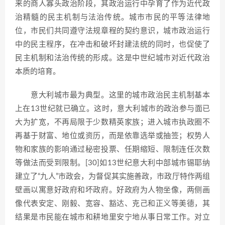
来的商人寡头政治阶段，其政治运行中孕育了作为近代政
治精髓的民主机制与法治传统。城市市民的平等法律地
位，市民们共同遵守法规章程的契约意识，城市政治运行
中的民主程序，在冲击和破坏封建法统的同时，也促使了
民主机制和法治传统的形成。这是中世纪城市对近代政治
本质的培育。
意大利城市最为典型。这里的城市政治民主机制基本
上在13世纪就已确立。这时，意大利城市的政治参与面已
大为扩宽，不再局限于少数精英家族；进入城市执政圈不
再基于财富、地位或资历，而是依靠选举或抽签；权势人
物和家族的影响通过秘密投票、任期缩短、限制连任次数
等做法而受到限制。[30]如13世纪意大利中部城市锡耶纳
建立了“九人”市政会，为督促其实施善政，市政厅特作两组
壁画以寓意好政府和坏政府。好政府为人物坐像，两侧画
像代表安定、刚毅、宽容、豁达、克己和正义等美德，其
结果是市民能在城市和耕地里安宁地从事日常工作。对立