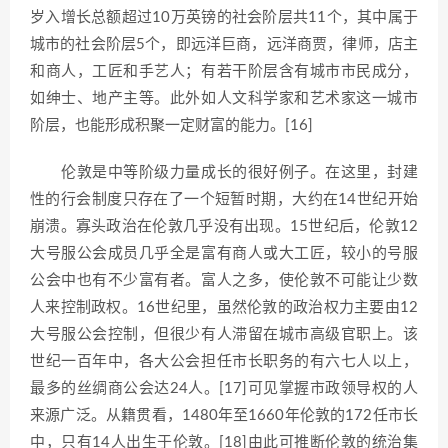
岁入增长总额超过10万英镑的社会阶层共11个，其中属于
城市的社会阶层5个，即远洋巨商，远洋商贾，律师，店主
和商人，工匠和手艺人；有若干阶层含有城市市民成分，
如绅士、地产主等。此外如人文科学家和艺术家这一城市
阶层，也能形成积聚一定财富的能力。[16]
伦敦是中等阶级力量成长的很好例子。在这里，封建
性的行会制度只存在了一个短暂时期，大约在14世纪开始
崩溃。寡头政治在伦敦几乎没有出现。15世纪后，伦敦12
大号服公会成员几乎全是富有商人或大工匠，较小的号服
公会中也有不少富有者。富人之多，使伦敦不可能让少数
人来控制政权。16世纪里，虽然伦敦的政治权力主要由12
大号服公会控制，但很少有人滞留在城市高级官职上。该
世纪一百年中，各大公会担任市长职务的有六七人以上，
最多的丝绸商公会达24人。[17]可见掌握市政领导权的人
来源广泛。从籍贯看，1480年至1660年伦敦的172任市长
中，只有14人出生于伦敦。[18]由此可推断伦敦的统治集