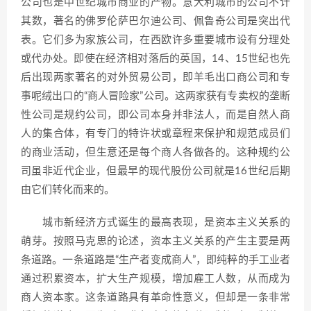
公司也是中世纪城市商业的产物。意大利城市的公司不计
其数，著名的佛罗伦萨巴尔迪公司、佩鲁奇公司是突出代
表。它们多为家族公司，在西欧许多重要城市设有分理处
或代办处。即使在经济相对落后的英国，14、15世纪也先
后出现两家著名的对外贸易公司，即羊毛出口商公司和专
事呢绒出口的“商人冒险家”公司。这两家获有专卖权的垄断
性公司是规约公司，即公司本身并非法人，而是自然人商
人的集合体，有专门的特许状或章程来保护和规范成员们
的商业活动，但生意还是每个商人各做各的。这种规约公
司虽非近代企业，但最早的现代股份公司就是16世纪后期
由它们转化而来的。
城市新经济方式诞生的最高表现，是资本主义关系的
萌芽。按照马克思的论述，资本主义关系的产生主要是两
条道路。一条道路是“生产者变成商人”，即纯粹的手工业者
通过积累资本，扩大生产规模，增加雇工人数，从而成为
商人资本家。这条道路具有革命性意义，但却是一条非常