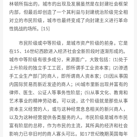
林顿所指出的，城市的出现及发展虽然是在封建社会框架
内部，但最后却创造了一个其利益与封建统治阶级完全相
对立的市民阶级，城市也最终变成了向封建主义进行革命
性挑战的场所。[15]
市民阶级或中等阶级，是城市资产阶级的前身。它是
在15、16世纪西欧进入经济社会全新阶段时逐渐形成的。
城市中等阶级有很多成分，来源面广，大致包括：(1)处于
上升阶段的独立手工工匠，即所谓手工业资本家；(2)渗透
手工业生产部门的商人，即所谓商人资本家；(3)因从事国
内国际贸易而新近发迹的商人；(4)城市里新出现并富有的
律师、医生、公证人等事务性阶层；(5)从事文化、教育和
艺术事业的精神劳动者。可以说，这个阶级就是那些从事
资本主义经营的人，或与这种经营息息相关的新兴商人，
以及为这种经营提供各类服务的人。市民阶级是城市市民
富有阶层的总称，作为市民的主流，其所具的经济和社会
影响力已非旧时的商人寡头可比。如17世纪晚期英国每年