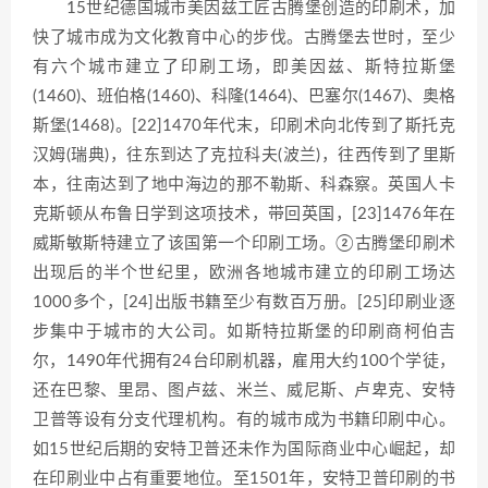
15世纪德国城市美因兹工匠古腾堡创造的印刷术，加
快了城市成为文化教育中心的步伐。古腾堡去世时，至少
有六个城市建立了印刷工场，即美因兹、斯特拉斯堡
(1460)、班伯格(1460)、科隆(1464)、巴塞尔(1467)、奥格
斯堡(1468)。[22]1470年代末，印刷术向北传到了斯托克
汉姆(瑞典)，往东到达了克拉科夫(波兰)，往西传到了里斯
本，往南达到了地中海边的那不勒斯、科森察。英国人卡
克斯顿从布鲁日学到这项技术，带回英国，[23]1476年在
威斯敏斯特建立了该国第一个印刷工场。②古腾堡印刷术
出现后的半个世纪里，欧洲各地城市建立的印刷工场达
1000多个，[24]出版书籍至少有数百万册。[25]印刷业逐
步集中于城市的大公司。如斯特拉斯堡的印刷商柯伯吉
尔，1490年代拥有24台印刷机器，雇用大约100个学徒，
还在巴黎、里昂、图卢兹、米兰、威尼斯、卢卑克、安特
卫普等设有分支代理机构。有的城市成为书籍印刷中心。
如15世纪后期的安特卫普还未作为国际商业中心崛起，却
在印刷业中占有重要地位。至1501年，安特卫普印刷的书