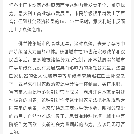
但各个国家均因各种原因而使这种力量发育不全，难见优
势。意大利工商业城市发展早，市民阶级很早就发出了声
音；但到社会经济转型的16、17世纪时，意大利城市反而
走上了衰落之路。
佛兰德尔城市的衰落更早。这种衰落，丧失了孕育中
产阶级强大力量的母体。德国城市在16世纪宗教改革和农
民战争后，更多地被诸侯势力所控制，原本就孱弱的城市
中等阶级终究没有发展成具有影响力的新社会力量。法国
国家机器的强大使城市中等阶级寻求蜷缩在国王卵翼之
下，或寻求在国家政治资源中分得一杯剩羹，买官求职，
富有商人由此堕落为封建营垒成员。西班牙原本就是封建
性极强的国家，这种封建性使这个国家无法把握发现新大
陆带来的前景，本来就缺乏工商业生活体验、新观念较少
的市民，自然也难成气候了。尽管有种种坎坷，城市中等
阶级作为西欧一支新社会力量崛起的态势，应该是无可否
认的。