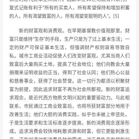
复式记账有利于“所有的买卖人，所有希望保持和增加积蓄
的人，所有渴望致富的人，所有渴望变聪明的人”。[5]
新的财富观和消费观。在早期基督教价值观那里，财
富只是维持“生存”的手段，生产只是为了过上基本生活；一
定的财产可保证基本生活，但强调财产权则容易导致自
私。城市工商业活动促使人们改变财富观。尤其当商人们
致富后大量购买土地，提高了社会地位；他们向教会大量
捐赠来证明收益的正当，得到了社会认同；他们热心公益
和慈善事业，获得了社会赞誉。这一切行为都须以积聚财
富为前提，因此追求财富不再为社会所鄙视。新的财富追
求观念，是近代西方物质文明兴起的重要驱动力。与此相
联系，市民通过工商业致富后，也将所获财富部分地用于
改善生活；他们大胆的消费实践，似乎也未被上帝惩处。
于是生活要求和生活标准逐步提高，新的消费观念逐渐形
成。追求消费会较快地耗散资源和财富，但它更能刺激生