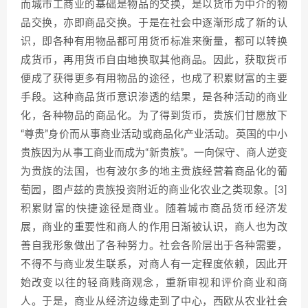
而城市工商业的基础是物品的交换，是以货币为中介的物
品交换，亦即商品交换。于是在社会中逐渐形成了新的认
识，即各种有用物品都可用货币标准来衡量，都可以转换
成货币，再用货币自由地换取其他商品。因此，获取货币
便成了获得更多有用物品的途径，也成了积累财富的主要
手段。这种商品货币意识渗透的结果，是各种活动的商业
化，各种物品的商品化。为了得到货币，贵族们甘愿放下
“尊贵”身价而从事商业活动或商品化产业活动。英国的中小
贵族因为从事工商业而成为“新贵族”。一向保守、商人逆变
为贵族的法国，也有波尔多的地主贵族经营着商品化的葡
萄园，图卢兹的贵族投资附近的商业化农业之类现象。[3]
积累财富的快捷途径是商业。随着城市商品货币经济发
展，商业的重要性和商人的作用日渐被认识，商人也为改
善自我形象做出了各种努力。社会各阶层出于各种需要，
不得不与商业发生联系，对商人有一定程度依赖，因此开
始改变以往的轻商贱商观念，重新审视和评价商业和商
人。于是，商业从经济边缘走到了中心，西欧从农业社会