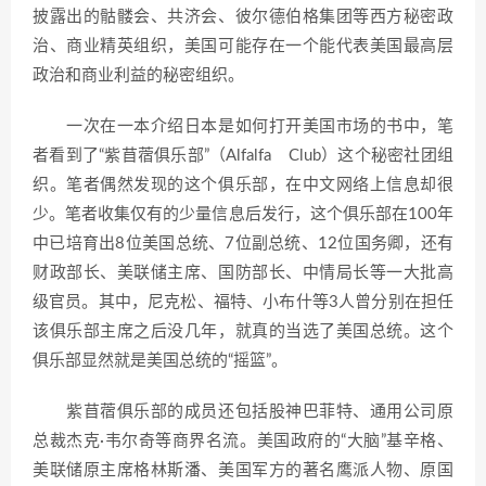
披露出的骷髅会、共济会、彼尔德伯格集团等西方秘密政
治、商业精英组织，美国可能存在一个能代表美国最高层
政治和商业利益的秘密组织。
一次在一本介绍日本是如何打开美国市场的书中，笔
者看到了“紫苜蓿俱乐部”（Alfalfa Club）这个秘密社团组
织。笔者偶然发现的这个俱乐部，在中文网络上信息却很
少。笔者收集仅有的少量信息后发行，这个俱乐部在100年
中已培育出8位美国总统、7位副总统、12位国务卿，还有
财政部长、美联储主席、国防部长、中情局长等一大批高
级官员。其中，尼克松、福特、小布什等3人曾分别在担任
该俱乐部主席之后没几年，就真的当选了美国总统。这个
俱乐部显然就是美国总统的“摇篮”。
紫苜蓿俱乐部的成员还包括股神巴菲特、通用公司原
总裁杰克·韦尔奇等商界名流。美国政府的“大脑”基辛格、
美联储原主席格林斯潘、美国军方的著名鹰派人物、原国