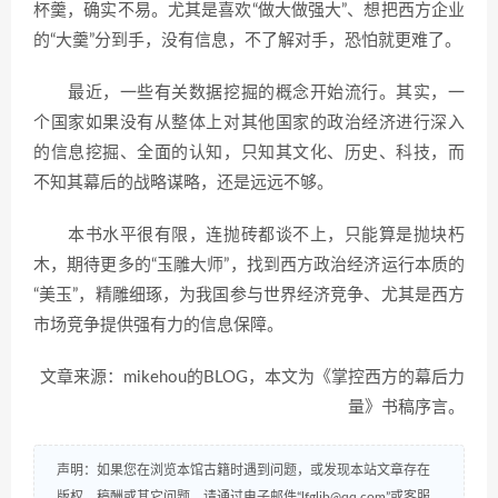
杯羹，确实不易。尤其是喜欢“做大做强大”、想把西方企业
的“大羹”分到手，没有信息，不了解对手，恐怕就更难了。
最近，一些有关数据挖掘的概念开始流行。其实，一
个国家如果没有从整体上对其他国家的政治经济进行深入
的信息挖掘、全面的认知，只知其文化、历史、科技，而
不知其幕后的战略谋略，还是远远不够。
本书水平很有限，连抛砖都谈不上，只能算是抛块朽
木，期待更多的“玉雕大师”，找到西方政治经济运行本质的
“美玉”，精雕细琢，为我国参与世界经济竞争、尤其是西方
市场竞争提供强有力的信息保障。
文章来源：mikehou的BLOG，本文为《掌控西方的幕后力
量》书稿序言。
声明：如果您在浏览本馆古籍时遇到问题，或发现本站文章存在
版权、稿酬或其它问题，请通过电子邮件“lfglib@qq.com”或客服