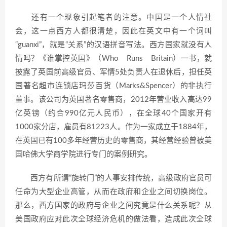
还有一个现象引起笔者的注意。中国是一个人情社
会，这一点西方人都很清楚，因此在英文中有一个词叫
“guanxi”，就是“关系”的汉语拼音写法。西方国家就没有人
情吗？《谁掌控英国》（Who Runs Britain）一书，就
披露了英国前高级官员、军情5处负责人在退休后，担任英
国著名超市连锁店玛莎百货（Marks&Spencer）的非执行
董事。该公司为英国著名零售商，2012年营业收入高达99
亿英镑（约合990亿元人民币），在全球40个国家开有
1000家分店，雇员有81223人。作为一家成立于1884年，
在英国已有100多年经营历史的零售商，其经营经验曾被美
国哈佛大学商学院进行专门的案例研究。
西方有所谓“旋转门”的人事安排传统，高级政府官员可
任命为大型企业高管，从而在政府和企业之间切换岗位。
那么，西方国家的政府与企业之间究竟是什么关系呢？从
美国政府应对此次全球经济危机的做法看，造成此次全球