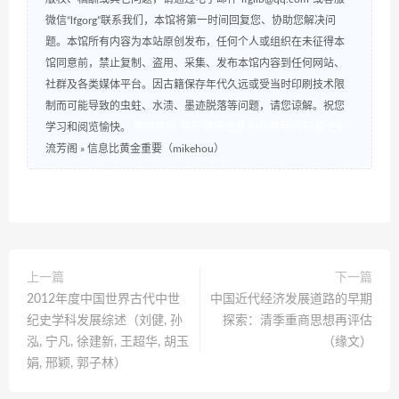
微信“lfgorg”联系我们，本馆将第一时间回复您、协助您解决问
题。本馆所有内容为本站原创发布，任何个人或组织在未征得本
馆同意前，禁止复制、盗用、采集、发布本馆内容到任何网站、
社群及各类媒体平台。因古籍保存年代久远或受当时印刷技术限
制而可能导致的虫蛀、水渍、墨迹脱落等问题，请您谅解。祝您
学习和阅览愉快。
数研咨询
书云
研报之家
AI应用导航
研报之家
流芳阁
»
信息比黄金重要（mikehou）
上一篇
下一篇
2012年度中国世界古代中世
中国近代经济发展道路的早期
纪史学科发展综述（刘健, 孙
探索：清季重商思想再评估
泓, 宁凡, 徐建新, 王超华, 胡玉
（缘文）
娟, 邢颖, 郭子林）