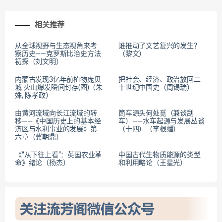
相关推荐
从全球视野与生态视角来考
谁推动了文艺复兴的发生？
察历史——克罗斯比治史方法
（黎文）
初探（刘文明）
内蒙古发现3亿年前植物庞贝
把社会、经济、政治放回二
城 火山爆发瞬间封存(图)（朱
十世纪中国史（周锡瑞）
姝, 陈孝政）
由黄河流域向长江流域的转
筒车源头何处觅（兼谈刮
移——《中国历史上的基本经
车）——水车起源与发展丛谈
济区与水利事业的发展》第
（十四）（李根蟠）
六章（冀朝鼎）
《“从下往上看”：英国农业革
中国古代生物质能源的类型
命》绪论（杨杰）
和利用略论（王星光）