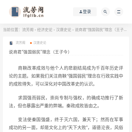
登录
当前位置：
流芳阁
经济史论
汉唐史论
说商君“强国弱民”理念（王子今）
>
>
>
流芳阁
汉唐史论
说商君“强国弱民”理念（王子今）
商鞅改革成效与他个人的悲剧结局成为千百年历史评
论的主题。如果我们关注商鞅“强国弱民”理念在行政实践中
的成败得失，可以深化对中国改革史的认识。
求国强而弱民，崇尚专制与强权，的确成功推行了新
法，但也暴露出严重的弊端。秦政成败皆由之。
变法使秦国强盛，终于灭六国，兼天下；然而在军事
成功的另一面，却是文化上的“天下大败”，道德沦丧，风俗