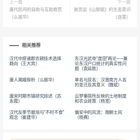
上一篇
下一篇
唐代民间的自助与互助救荒
谢灵运《山居赋》的生态意识
（么振华）
（连雯）
相关推荐
汉代中原诸郡农耕技术选择
东汉光武帝“度田”再论——兼
趋向（王大宾）
论东汉户口统计的真实性问
题（袁延胜）
唐人离婚探析（么振华）
单名与双名：汉晋南方人名
的变迁及其意义（魏斌）
唐宋时期市镇研究综述（苏
云梦秦简所反映的土地制度
永霞）
和农业政策（杨宽）
汉代反季节栽培与“不时不食”
偏安中的风流：南朝士风
观念（崔建华）
（杨赛）