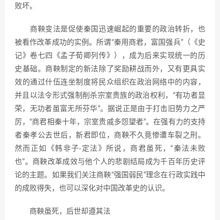
败坏。
商鞅变法是促使秦国迅速崛起的重要的政治转折，也
被看作改革成功的实例。所谓“秦用商君，富国强兵”（《史
记》卷七四《孟子荀卿列传》），成为后来实现统一的历
史基础。商鞅制定的新法除了奖励耕战而外，又有更具实
效的通过什伍连坐制度将民众组织在政治网络中的内容，
并且以法令形式强制削杀宗室贵族的政治权利，“有功者显
荣，无功者虽富无所芬华”。据说正是由于打击旧势力之严
厉，“商君相秦十年，宗室贵戚多怨望者”。在强有力的支持
者秦孝公去世后，新君即位，商鞅不久竟惨遭车裂之刑。
然而正如《韩非子·定法》所说，商君虽死，“秦法未败
也”。商鞅改革成效与他个人的悲剧结局成为千百年历史评
论的主题。如果我们关注商鞅“强国弱民”理念在行政实践中
的成败得失，也可以深化对中国改革史的认识。
商鞅虽死，后世却遵其法