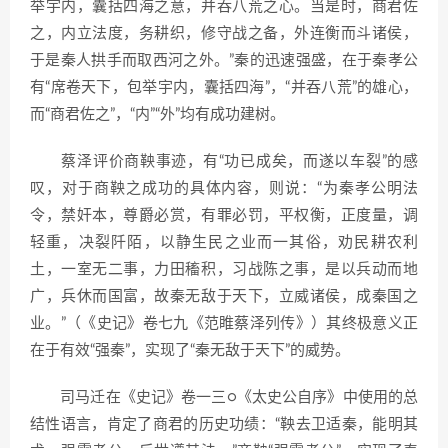
举宇内，囊括四海之意，并吞八荒之心。当是时，商君佐
之，内立法度，务耕织，修守战之备，外连衡而斗诸侯，
于是秦人拱手而取西河之外。”秦的迅速强盛，在于秦孝公
有“席卷天下，包举宇内，囊括四海”，“并吞八荒”的雄心，
而“商君佐之”，“内”“外”均有成功建树。
蔡泽评价商鞅事迹，有“功已成矣，而遂以车裂”的感
叹，对于商鞅之成功的具体内容，则说：“为秦孝公明法
令，禁奸本，尊爵必赏，有罪必罚，平权衡，正度量，调
轻重，决裂阡陌，以静生民之业而一其俗，劝民耕农利
土，一室无二事，力田稸积，习战陈之事，是以兵动而地
广，兵休而国富，故秦无敌于天下，立威诸侯，成秦国之
业。”（《史记》卷七九《范睢蔡泽列传》）其终极意义正
在于有效“强秦”，实现了“秦无敌于天下”的威势。
司马迁在《史记》卷一三○《太史公自序》中使用的总
结性语言，肯定了商君的历史功绩：“鞅去卫适秦，能明其