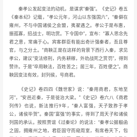
秦孝公发起变法的动机，是谋求“秦强”。《史记》卷五
《秦本纪》记载，“孝公元年，河山以东强国六”，“秦僻在
雍州，不与中国诸侯之会盟，夷翟遇之。孝公于是布惠，
振孤寡，招战士，明功赏。下令国中”，宣布：“寡人思念先
君之意，常痛于心。宾客群臣有能出奇计强秦者，吾且尊
官，与之分土。”商鞅正是在这样的背景下西行入秦，求见
孝公，建议“变法修刑，内务耕稼，外劝战死之赏罚”，得到
赞许。于是“卒用鞅法，百姓苦之；居三年，百姓便之”。商
鞅因变法有效，封列侯，号商君。
《史记》卷四四《魏世家》说：“秦用商君，东地至
河”，“安邑近秦，于是徙治大梁。”《史记》卷六八《商君
列传》也说，新法推行9年，“秦人富强，天子致胙于孝
公，诸侯毕贺”。秦国“富强”的事实，得到了周天子和诸侯
列国的承认。按照贾谊《过秦论》的说法：“秦孝公据殽函
之固，拥雍州之地，君臣固守而窥周室，有席卷天下，包