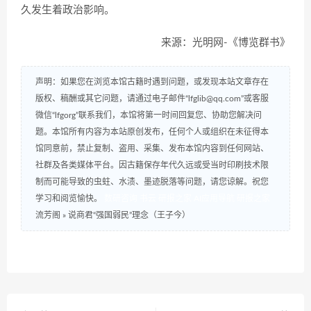
久发生着政治影响。
来源：光明网-《博览群书》
声明：如果您在浏览本馆古籍时遇到问题，或发现本站文章存在
版权、稿酬或其它问题，请通过电子邮件“lfglib@qq.com”或客服
微信“lfgorg”联系我们，本馆将第一时间回复您、协助您解决问
题。本馆所有内容为本站原创发布，任何个人或组织在未征得本
馆同意前，禁止复制、盗用、采集、发布本馆内容到任何网站、
社群及各类媒体平台。因古籍保存年代久远或受当时印刷技术限
制而可能导致的虫蛀、水渍、墨迹脱落等问题，请您谅解。祝您
学习和阅览愉快。
数研咨询
书云
研报之家
AI应用导航
研报之家
流芳阁
»
说商君“强国弱民”理念（王子今）