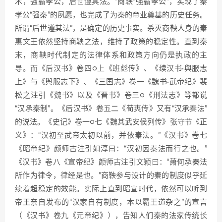
术，强霸孝公，后世遵其法。”商鞅“强霸孝公”，实现了秦
孝公“强秦”的夙愿，也完成了为秦的帝业奠基的历史任务。
所谓“后世遵其法”，是确定的历史事实。杀灭商鞅人身的秦
惠文王依然坚持商鞅之法，维持了政策的稳定性。直到秦
末，商鞅时代制定的法律体系和政策方向仍是执政的主
导。而《后汉书》卷四○上《班彪传》、《续汉书·舆服志
上》与《舆服志下》、《三国志》卷一《魏书·武帝纪》裴
松之注引《魏书》以及《晋书》卷三○《刑法志》等都说
“汉承秦制”。《后汉书》卷五二《荀爽传》又有“汉承秦法”
的说法。《史记》卷一○七《魏其武安侯列传》张守节《正
义》：“汉初至武帝太初以前，并依秦法。”《汉书》卷七
《昭帝纪》颜师古注引如淳曰：“汉初因秦法而行之也。”
《汉书》卷八《宣帝纪》颜师古注引文颖曰：“萧何承秦法
所作为律令，律经是也。”商鞅参与设计的秦的制度似乎延
续着超稳定的效能。实际上直到昭宣时代，依然可以听到
帝王亲自发布的“汉家自有制度，本以霸王道杂之”的宣言
（《汉书》卷九《元帝纪》），告知人们秦的法家传统长