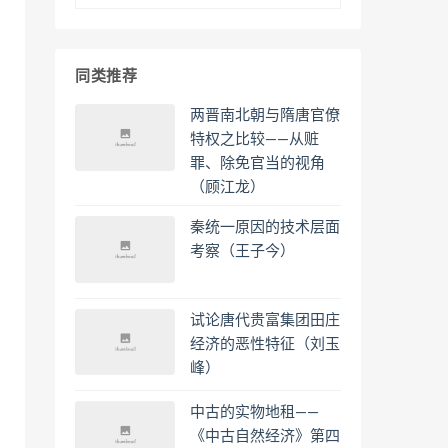
同类推荐
两晋南北朝与隋唐官僚
特权之比较——从赃
罪、除免官当的视角
（顾江龙）
秦统一原因的技术层面
考察（王子今）
试论唐代贵富集团田庄
经济的恶性特征（刘玉
峰）
中古的实物地租——
《中古自然经济》第四