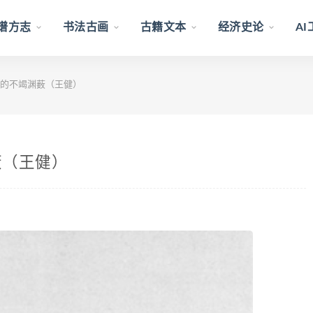
谱方志
书法古画
古籍文本
经济史论
A
的不竭渊薮（王健）
薮（王健）