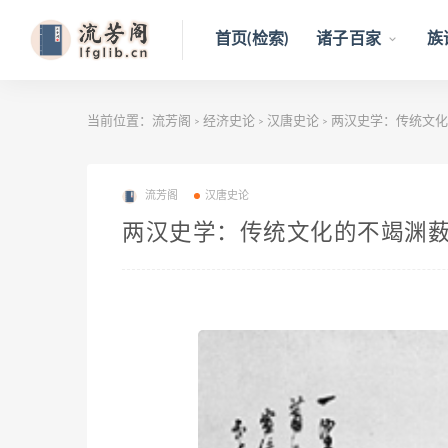
首页(检索)
诸子百家
族
当前位置：
流芳阁
经济史论
汉唐史论
两汉史学：传统文化
>
>
>
流芳阁
汉唐史论
两汉史学：传统文化的不竭渊