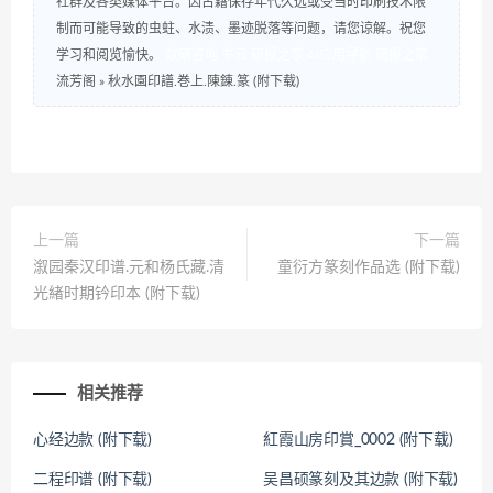
社群及各类媒体平台。因古籍保存年代久远或受当时印刷技术限
制而可能导致的虫蛀、水渍、墨迹脱落等问题，请您谅解。祝您
学习和阅览愉快。
数研咨询
书云
研报之家
AI应用导航
研报之家
流芳阁
»
秋水園印譜.巻上.陳錬.篆 (附下载)
上一篇
下一篇
溆园秦汉印谱.元和杨氏藏.清
童衍方篆刻作品选 (附下载)
光緖时期钤印本 (附下载)
相关推荐
心经边款 (附下载)
紅霞山房印賞_0002 (附下载)
二程印谱 (附下载)
吴昌硕篆刻及其边款 (附下载)