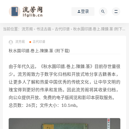
登录
当前位置：
流芳阁
书法古画
古代印谱
秋水園印譜.巻上.陳錬.篆 (附下载)
>
>
>
流芳阁
古代印谱
秋水園印譜.巻上.陳錬.篆 (附下载)
由于年代久远，《秋水園印譜.巻上.陳錬.篆》目前存世量很
少。流芳阁致力于数字化归档和开放式地分享古籍善本，
让更多人了解和热爱中国优秀的传统文化，让中华文明的
瑰宝得到更好的传承和发扬。因此流芳阁将其收录归档，
向公众提供开放、免费的电子版阅览和影印本获取服务。
总页数：26页；文件大小：10.1mb。