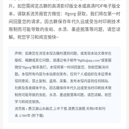
片。如您需阅览古籍的高清影印版全本或高清PDF电子版全
本，请联系流芳阁官方微信：lfgorg 获取，我们将在第一时
间回复您的请求。因古籍保存年代久远或受当时印刷技术
限制而可能导致的虫蛀、水渍、墨迹脱落等问题，请您谅
解。祝您学习和阅览愉快~
声明：如果您在浏览本馆古籍时遇到问题，或发现本站文章存在
版权、稿酬或其它问题，请通过电子邮件“lfglib@qq.com”或客服
微信“lfgorg”联系我们，本馆将第一时间回复您、协助您解决问
题。本馆所有内容为本站原创发布，任何个人或组织在未征得本
馆同意前，禁止复制、盗用、采集、发布本馆内容到任何网站、
社群及各类媒体平台。因古籍保存年代久远或受当时印刷技术限
制而可能导致的虫蛀、水渍、墨迹脱落等问题，请您谅解。祝您
学习和阅览愉快。
数研咨询
书云
研报之家
AI应用导航
研报之家
流芳阁
»
费汉源山水画式.上中下卷.清费汉源撰.天明9年和刊
本.1789年 (附下载)