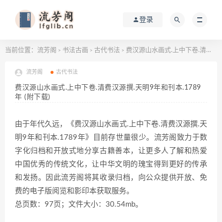
登录
当前位置：
流芳阁
书法古画
古代书法
费汉源山水画式.上中下卷.清费汉源撰.天明9年和刊本.1789年 (附下载)
>
>
>
流芳阁
古代书法
费汉源山水画式.上中下卷.清费汉源撰.天明9年和刊本.1789
年 (附下载)
由于年代久远，《费汉源山水画式.上中下卷.清费汉源撰.天
明9年和刊本.1789年》目前存世量很少。流芳阁致力于数
字化归档和开放式地分享古籍善本，让更多人了解和热爱
中国优秀的传统文化，让中华文明的瑰宝得到更好的传承
和发扬。因此流芳阁将其收录归档，向公众提供开放、免
费的电子版阅览和影印本获取服务。
总页数：97页；文件大小：30.54mb。