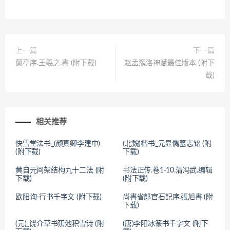
上一篇
下一篇
蘭亭序.王羲之.書 (附下载)
赵孟頮洛神赋最佳版本 (附下
载)
相关推荐
快雪堂法书_(颜真卿李建中)
(北魏)楷书_元显儁墓志铭 (附
(附下载)
下载)
黄自元间架结构九十二法 (附
书法正传.卷1-10.清冯武.编辑
下载)
(附下载)
欧阳询-行书千字文 (附下载)
尚書省郎官石記序.張旭書 (附
下载)
(元)_饶介草书蕉池积雪诗 (附
(唐)李阳冰篆书千字文 (附下