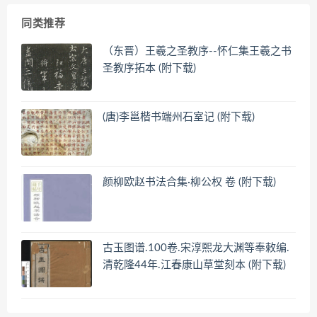
同类推荐
（东晋）王羲之圣教序--怀仁集王羲之书
圣教序拓本 (附下载)
(唐)李邕楷书端州石室记 (附下载)
颜柳欧赵书法合集·柳公权 卷 (附下载)
古玉图谱.100卷.宋淳熙龙大渊等奉敕编.
清乾隆44年.江春康山草堂刻本 (附下载)