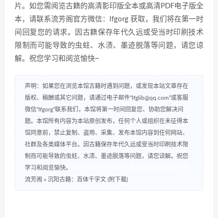
片。如您需阅览古籍的高清影印版全本或高清PDF电子版全
本，请联系流芳阁官方微信：lfgorg 获取，我们将在第一时
间回复您的请求。因古籍保存年代久远或受当时印刷技术
限制而可能导致的虫蛀、水渍、墨迹脱落等问题，请您谅
解。祝您学习和阅览愉快~
声明：如果您在浏览本馆古籍时遇到问题，或发现本站文章存在
版权、稿酬或其它问题，请通过电子邮件“lfglib@qq.com”或客服
微信“lfgorg”联系我们，本馆将第一时间回复您、协助您解决问
题。本馆所有内容为本站原创发布，任何个人或组织在未征得本
馆同意前，禁止复制、盗用、采集、发布本馆内容到任何网站、
社群及各类媒体平台。因古籍保存年代久远或受当时印刷技术限
制而可能导致的虫蛀、水渍、墨迹脱落等问题，请您谅解。祝您
学习和阅览愉快。
数研咨询
书云
研报之家
AI应用导航
研报之家
流芳阁
»
沉阳古籍：百体千字文 (附下载)