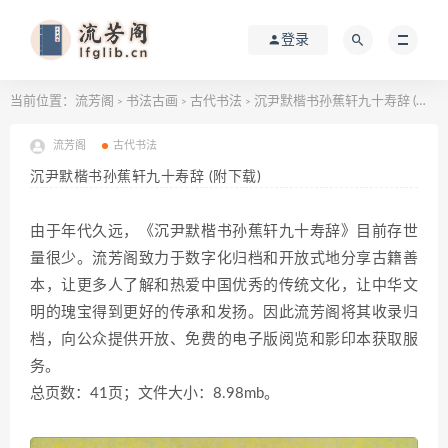
登录
当前位置：
流芳阁
书法古画
古代书法
沉尹默楷书孙蕉轩九十寿辞 (附下载)
>
>
>
流芳阁
古代书法
沉尹默楷书孙蕉轩九十寿辞 (附下载)
由于年代久远，《沉尹默楷书孙蕉轩九十寿辞》目前存世
量很少。流芳阁致力于数字化归档和开放式地分享古籍善
本，让更多人了解和热爱中国优秀的传统文化，让中华文
明的瑰宝得到更好的传承和发扬。因此流芳阁将其收录归
档，向公众提供开放、免费的电子版阅览和影印本获取服
务。
总页数：41页；文件大小：8.98mb。