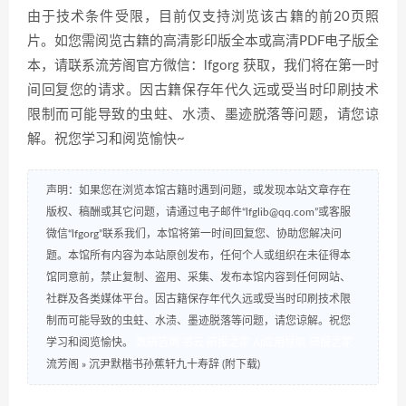
由于技术条件受限，目前仅支持浏览该古籍的前20页照
片。如您需阅览古籍的高清影印版全本或高清PDF电子版全
本，请联系流芳阁官方微信：lfgorg 获取，我们将在第一时
间回复您的请求。因古籍保存年代久远或受当时印刷技术
限制而可能导致的虫蛀、水渍、墨迹脱落等问题，请您谅
解。祝您学习和阅览愉快~
声明：如果您在浏览本馆古籍时遇到问题，或发现本站文章存在
版权、稿酬或其它问题，请通过电子邮件“lfglib@qq.com”或客服
微信“lfgorg”联系我们，本馆将第一时间回复您、协助您解决问
题。本馆所有内容为本站原创发布，任何个人或组织在未征得本
馆同意前，禁止复制、盗用、采集、发布本馆内容到任何网站、
社群及各类媒体平台。因古籍保存年代久远或受当时印刷技术限
制而可能导致的虫蛀、水渍、墨迹脱落等问题，请您谅解。祝您
学习和阅览愉快。
数研咨询
书云
研报之家
AI应用导航
研报之家
流芳阁
»
沉尹默楷书孙蕉轩九十寿辞 (附下载)