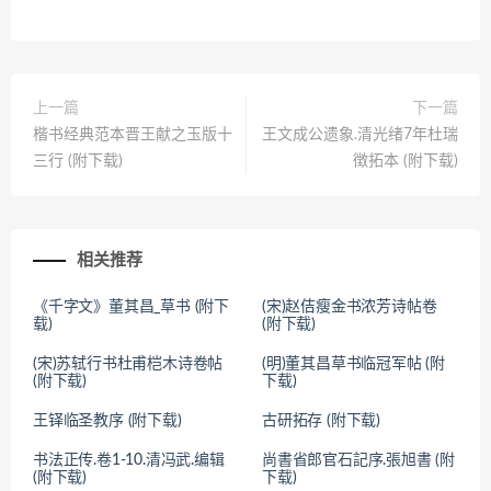
上一篇
下一篇
楷书经典范本晋王献之玉版十
王文成公遗象.清光绪7年杜瑞
三行 (附下载)
徴拓本 (附下载)
相关推荐
《千字文》董其昌_草书 (附下
(宋)赵佶瘦金书浓芳诗帖卷
载)
(附下载)
(宋)苏轼行书杜甫桤木诗卷帖
(明)董其昌草书临冠军帖 (附
(附下载)
下载)
王铎临圣教序 (附下载)
古研拓存 (附下载)
书法正传.卷1-10.清冯武.编辑
尚書省郎官石記序.張旭書 (附
(附下载)
下载)