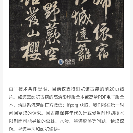
由于技术条件受限，目前仅支持浏览该古籍的前20页照
片。如您需阅览古籍的高清影印版全本或高清PDF电子版全
本，请联系流芳阁官方微信：lfgorg 获取，我们将在第一时
间回复您的请求。因古籍保存年代久远或受当时印刷技术
限制而可能导致的虫蛀、水渍、墨迹脱落等问题，请您谅
解。祝您学习和阅览愉快~