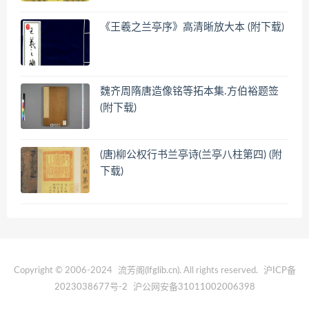
《王羲之兰亭序》高清晰放大本 (附下载)
魏齐周隋唐造像铭等拓本集.方伯裕题签
(附下载)
(唐)柳公权行书兰亭诗(兰亭八柱第四) (附
下载)
Copyright © 2006-2024
流芳阁(lfglib.cn)
. All rights reserved.
沪ICP备
2023038677号-2
沪公网安备31011002006398