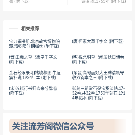
書 (附下载)
诗.拓本.1765年 (附下载)
相关推荐
宝典福书册.北京故宫博物院
(唐)怀素大草千字文 (附下载)
藏.清乾隆时期缂丝 (附下载)
(晋)王羲之草书集字千字文
(明)祝允明草书闲居秋日诗卷
(附下载)
(附下载)
金石经眼录.明褚峻摹图.牛运
(东晋)高句丽好大王碑清杨守
震补说.1924年本 (附下载)
敬双钩本之三 (附下载)
(宋)苏轼行书归去来兮辞卷
御刻三希堂石渠宝笈法帖.17-
(附下载)
32卷.共32卷.1750年刻石.191
4年拓本 (附下载)