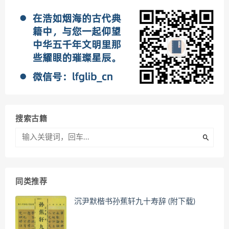
搜索古籍
同类推荐
沉尹默楷书孙蕉轩九十寿辞 (附下载)