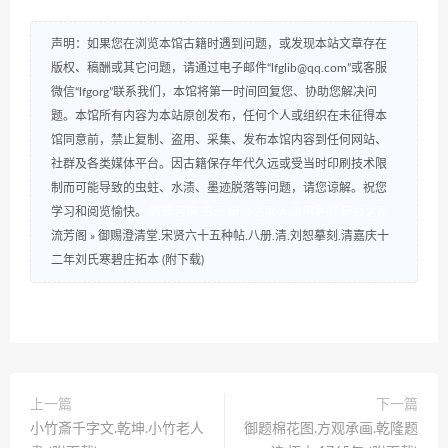
声明：如果您在浏览本馆古籍时遇到问题，或发现本站文章存在
版权、稿酬或其它问题，请通过电子邮件“lfglib@qq.com”或客服
微信“lfgorg”联系我们，本馆将第一时间回复您、协助您解决问
题。本馆所有内容为本站原创发布，任何个人或组织在未征得本
馆同意前，禁止复制、盗用、采集、发布本馆内容到任何网站、
社群及各类媒体平台。因古籍保存年代久远或受当时印刷技术限
制而可能导致的虫蛀、水渍、墨迹脱落等问题，请您谅解。祝您
学习和阅览愉快。
数研咨询
书云
研报之家
AI应用导航
研报之家
流芳阁
»
御赐澄清堂.宋贤六十五种帖.八册.清.刘恕摹刻.清嘉庆十
二年刘氏寒碧庄拓本 (附下载)
上一篇
下一篇
小竹斎千字文.乾坤.小竹老人
御题棉花图.方观承画.乾隆题