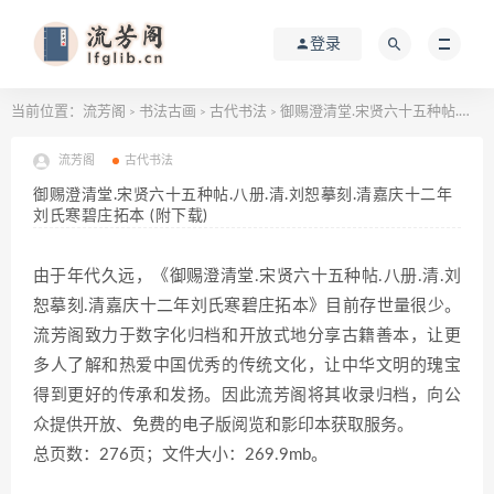
登录
当前位置：
流芳阁
书法古画
古代书法
御赐澄清堂.宋贤六十五种帖.八册.清.刘恕摹刻.清嘉庆十二年刘氏寒碧庄拓本 (附下载)
>
>
>
流芳阁
古代书法
御赐澄清堂.宋贤六十五种帖.八册.清.刘恕摹刻.清嘉庆十二年
刘氏寒碧庄拓本 (附下载)
由于年代久远，《御赐澄清堂.宋贤六十五种帖.八册.清.刘
恕摹刻.清嘉庆十二年刘氏寒碧庄拓本》目前存世量很少。
流芳阁致力于数字化归档和开放式地分享古籍善本，让更
多人了解和热爱中国优秀的传统文化，让中华文明的瑰宝
得到更好的传承和发扬。因此流芳阁将其收录归档，向公
众提供开放、免费的电子版阅览和影印本获取服务。
总页数：276页；文件大小：269.9mb。