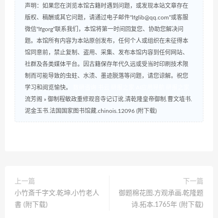
声明：如果您在浏览本馆古籍时遇到问题，或发现本站文章存在
版权、稿酬或其它问题，请通过电子邮件“lfglib@qq.com”或客服
微信“lfgorg”联系我们，本馆将第一时间回复您、协助您解决问
题。本馆所有内容为本站原创发布，任何个人或组织在未征得本
馆同意前，禁止复制、盗用、采集、发布本馆内容到任何网站、
社群及各类媒体平台。因古籍保存年代久远或受当时印刷技术限
制而可能导致的虫蛀、水渍、墨迹脱落等问题，请您谅解。祝您
学习和阅览愉快。
数研咨询
书云
研报之家
AI应用导航
研报之家
流芳阁
»
御制程敏政重修观音寺记订讹.清乾隆皇帝御制.曹文埴书.
泥金玉书.法国国家图书馆藏.chinois.12096 (附下载)
上一篇
下一篇
小竹斎千字文.乾坤.小竹老人
御题棉花图.方观承画.乾隆题
書 (附下载)
诗.拓本.1765年 (附下载)