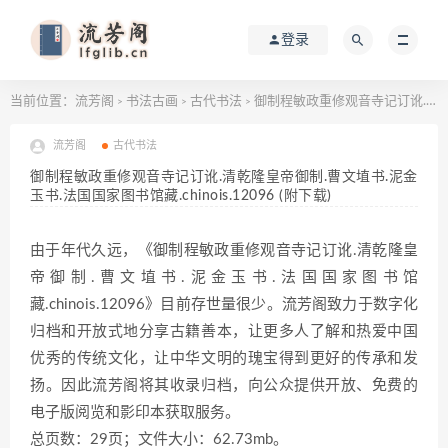
登录
当前位置：
流芳阁
书法古画
古代书法
御制程敏政重修观音寺记订讹.清乾隆皇帝御制.曹文埴书.泥金玉书.法国国家图书馆藏.chinois.12096 (附下载)
>
>
>
流芳阁
古代书法
御制程敏政重修观音寺记订讹.清乾隆皇帝御制.曹文埴书.泥金
玉书.法国国家图书馆藏.chinois.12096 (附下载)
由于年代久远，《御制程敏政重修观音寺记订讹.清乾隆皇
帝御制.曹文埴书.泥金玉书.法国国家图书馆
藏.chinois.12096》目前存世量很少。流芳阁致力于数字化
归档和开放式地分享古籍善本，让更多人了解和热爱中国
优秀的传统文化，让中华文明的瑰宝得到更好的传承和发
扬。因此流芳阁将其收录归档，向公众提供开放、免费的
电子版阅览和影印本获取服务。
总页数：29页；文件大小：62.73mb。