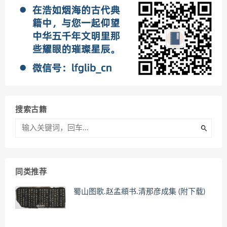
搜索古籍
同类推荐
蜀山图歌.赵孟頫书.清那彦成集 (附下载)