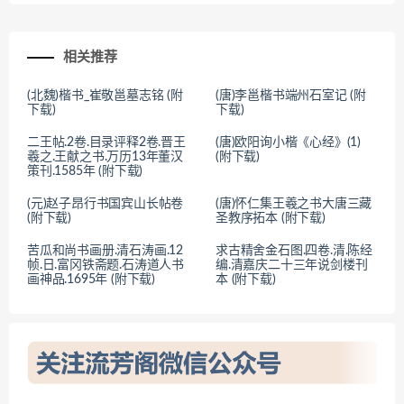
相关推荐
(北魏)楷书_崔敬邕墓志铭 (附
(唐)李邕楷书端州石室记 (附
下载)
下载)
二王帖.2卷.目录评释2卷.晋王
(唐)欧阳询小楷《心经》(1)
羲之.王献之书.万历13年董汉
(附下载)
策刊.1585年 (附下载)
(元)赵子昂行书国宾山长帖卷
(唐)怀仁集王羲之书大唐三藏
(附下载)
圣教序拓本 (附下载)
苦瓜和尚书画册.清石涛画.12
求古精舍金石图.四卷.清.陈经
帧.日.富冈铁斋题.石涛道人书
编.清嘉庆二十三年说剑楼刊
画神品.1695年 (附下载)
本 (附下载)