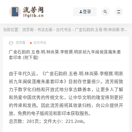
登录
当前位置：
流芳阁
书法古画
古代书法
广金石韵府.五卷.明.林尚葵.李根撰.明崇祯九年闽侯莲庵朱墨套印本 (附下载)
>
>
>
流芳阁
古代书法
广金石韵府.五卷.明.林尚葵.李根撰.明崇祯九年闽侯莲庵朱墨
套印本 (附下载)
由于年代久远，《广金石韵府.五卷.明.林尚葵.李根撰.明崇
祯九年闽侯莲庵朱墨套印本》目前存世量很少。流芳阁致
力于数字化归档和开放式地分享古籍善本，让更多人了解
和热爱中国优秀的传统文化，让中华文明的瑰宝得到更好
的传承和发扬。因此流芳阁将其收录归档，向公众提供开
放、免费的电子版阅览和影印本获取服务。
总页数：281页；文件大小：221.2mb。