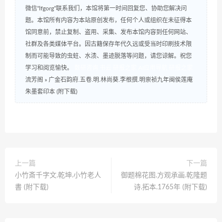
微信“lfgorg”联系我们，本馆将第一时间回复您、协助您解决问
题。本馆所有内容为本站原创发布，任何个人或组织在未征得本
馆同意前，禁止复制、盗用、采集、发布本馆内容到任何网站、
社群及各类媒体平台。因古籍保存年代久远或受当时印刷技术限
制而可能导致的虫蛀、水渍、墨迹脱落等问题，请您谅解。祝您
学习和阅览愉快。
数研咨询
书云
研报之家
AI应用导航
研报之家
流芳阁
»
广金石韵府.五卷.明.林尚葵.李根撰.明崇祯九年闽侯莲庵
朱墨套印本 (附下载)
上一篇
下一篇
小竹斎千字文.乾坤.小竹老人
御题棉花图.方观承画.乾隆题
書 (附下载)
诗.拓本.1765年 (附下载)