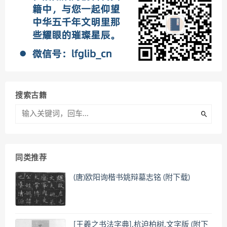
搜索古籍
同类推荐
(唐)欧阳询楷书姚辩墓志铭 (附下载)
[王羲之书法字典].杭迫柏树.文字版 (附下