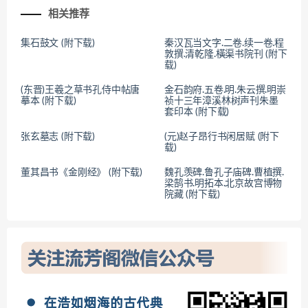
相关推荐
集石鼓文 (附下载)
秦汉瓦当文字.二卷.续一卷.程
敦撰.清乾隆.橫渠书院刊 (附下
载)
(东晋)王羲之草书孔侍中帖唐
金石韵府.五卷.明.朱云撰.明崇
摹本 (附下载)
祯十三年漳溪林树声刊朱墨
套印本 (附下载)
张玄墓志 (附下载)
(元)赵子昂行书闲居赋 (附下
载)
董其昌书《金刚经》 (附下载)
魏孔羡碑.鲁孔子庙碑.曹植撰.
梁鹄书.明拓本.北京故宫博物
院藏 (附下载)