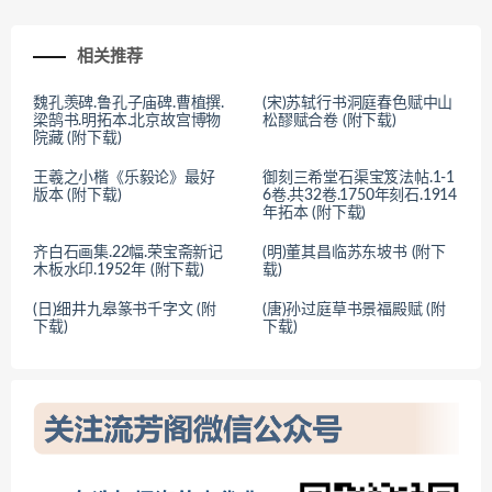
相关推荐
魏孔羡碑.鲁孔子庙碑.曹植撰.
(宋)苏轼行书洞庭春色赋中山
梁鹄书.明拓本.北京故宫博物
松醪赋合卷 (附下载)
院藏 (附下载)
王羲之小楷《乐毅论》最好
御刻三希堂石渠宝笈法帖.1-1
版本 (附下载)
6卷.共32卷.1750年刻石.1914
年拓本 (附下载)
齐白石画集.22幅.荣宝斋新记
(明)董其昌临苏东坡书 (附下
木板水印.1952年 (附下载)
载)
(日)细井九皋篆书千字文 (附
(唐)孙过庭草书景福殿赋 (附
下载)
下载)