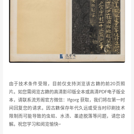
由于技术条件受限，目前仅支持浏览该古籍的前20页照
片。如您需阅览古籍的高清影印版全本或高清PDF电子版全
本，请联系流芳阁官方微信：lfgorg 获取，我们将在第一时
间回复您的请求。因古籍保存年代久远或受当时印刷技术
限制而可能导致的虫蛀、水渍、墨迹脱落等问题，请您谅
解。祝您学习和阅览愉快~