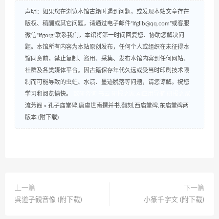
声明：如果您在浏览本馆古籍时遇到问题，或发现本站文章存在
版权、稿酬或其它问题，请通过电子邮件“lfglib@qq.com”或客服
微信“lfgorg”联系我们，本馆将第一时间回复您、协助您解决问
题。本馆所有内容为本站原创发布，任何个人或组织在未征得本
馆同意前，禁止复制、盗用、采集、发布本馆内容到任何网站、
社群及各类媒体平台。因古籍保存年代久远或受当时印刷技术限
制而可能导致的虫蛀、水渍、墨迹脱落等问题，请您谅解。祝您
学习和阅览愉快。
数研咨询
书云
研报之家
AI应用导航
研报之家
流芳阁
»
孔子庙堂碑.唐虞世南撰并书.翻刻.西庙堂碑.东庙堂碑两
版本 (附下载)
上一篇
下一篇
呉道子観音像 (附下载)
小篆千字文 (附下载)