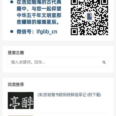
搜索古籍
同类推荐
(宋)苏轼楷书欧阳修醉翁亭记 (附下载)