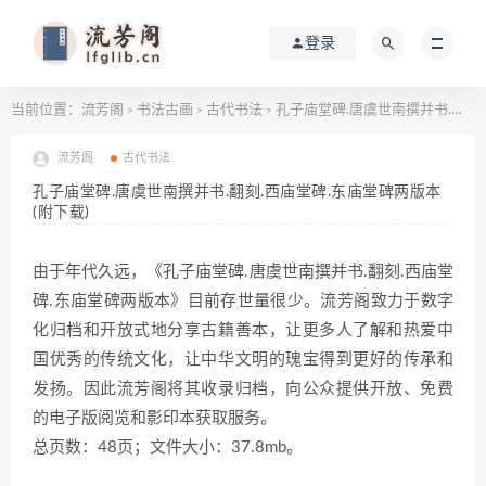
登录
当前位置：
流芳阁
书法古画
古代书法
孔子庙堂碑.唐虞世南撰并书.翻刻.西庙堂碑.东庙堂碑两版本 (附下载)
>
>
>
流芳阁
古代书法
孔子庙堂碑.唐虞世南撰并书.翻刻.西庙堂碑.东庙堂碑两版本
(附下载)
由于年代久远，《孔子庙堂碑.唐虞世南撰并书.翻刻.西庙堂
碑.东庙堂碑两版本》目前存世量很少。流芳阁致力于数字
化归档和开放式地分享古籍善本，让更多人了解和热爱中
国优秀的传统文化，让中华文明的瑰宝得到更好的传承和
发扬。因此流芳阁将其收录归档，向公众提供开放、免费
的电子版阅览和影印本获取服务。
总页数：48页；文件大小：37.8mb。