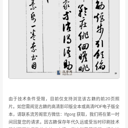
由于技术条件受限，目前仅支持浏览该古籍的前20页照
片。如您需阅览古籍的高清影印版全本或高清PDF电子版全
本，请联系流芳阁官方微信：lfgorg 获取，我们将在第一时
间回复您的请求。因古籍保存年代久远或受当时印刷技术