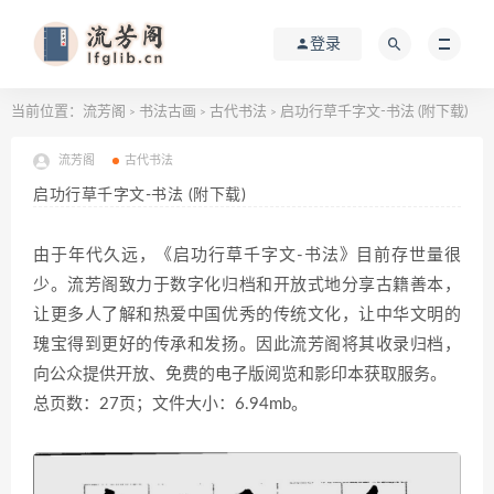
登录
当前位置：
流芳阁
书法古画
古代书法
启功行草千字文-书法 (附下载)
>
>
>
流芳阁
古代书法
启功行草千字文-书法 (附下载)
由于年代久远，《启功行草千字文-书法》目前存世量很
少。流芳阁致力于数字化归档和开放式地分享古籍善本，
让更多人了解和热爱中国优秀的传统文化，让中华文明的
瑰宝得到更好的传承和发扬。因此流芳阁将其收录归档，
向公众提供开放、免费的电子版阅览和影印本获取服务。
总页数：27页；文件大小：6.94mb。