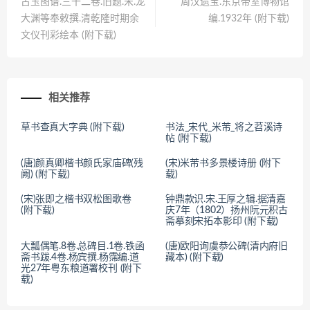
古玉图谱.三十二卷.旧题.宋.龙
周汉遗宝.东京帝室博物馆
大渊等奉敕撰.清乾隆时期余
编.1932年 (附下载)
文仪刊彩绘本 (附下载)
相关推荐
草书查真大字典 (附下载)
书法_宋代_米芾_将之苕溪诗
帖 (附下载)
(唐)颜真卿楷书颜氏家庙碑(残
(宋)米芾书多景楼诗册 (附下
阙) (附下载)
载)
(宋)张即之楷书双松图歌卷
钟鼎款识.宋.王厚之辑.据清嘉
(附下载)
庆7年（1802）扬州阮元积古
斋摹刻宋拓本影印 (附下载)
大瓢偶笔.8卷.总碑目.1卷.铁函
(唐)欧阳询虞恭公碑(清内府旧
斋书跋.4卷.杨宾撰.杨霈编.道
藏本) (附下载)
光27年粤东粮道署校刊 (附下
载)