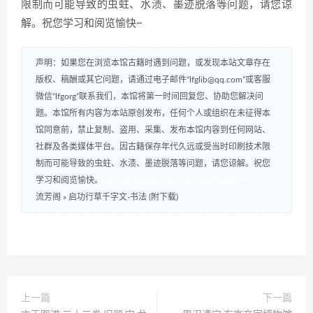
限制而可能导致的虫蛀、水渍、墨迹脱落等问题，请您谅
解。祝您学习和阅览愉快~
声明：如果您在浏览本馆古籍时遇到问题，或发现本站文章存在
版权、稿酬或其它问题，请通过电子邮件“lfglib@qq.com”或客服
微信“lfgorg”联系我们，本馆将第一时间回复您、协助您解决问
题。本馆所有内容为本站原创发布，任何个人或组织在未征得本
馆同意前，禁止复制、盗用、采集、发布本馆内容到任何网站、
社群及各类媒体平台。因古籍保存年代久远或受当时印刷技术限
制而可能导致的虫蛀、水渍、墨迹脱落等问题，请您谅解。祝您
学习和阅览愉快。
数研咨询
书云
研报之家
AI应用导航
研报之家
流芳阁
»
启功行草千字文-书法 (附下载)
上一篇
下一篇