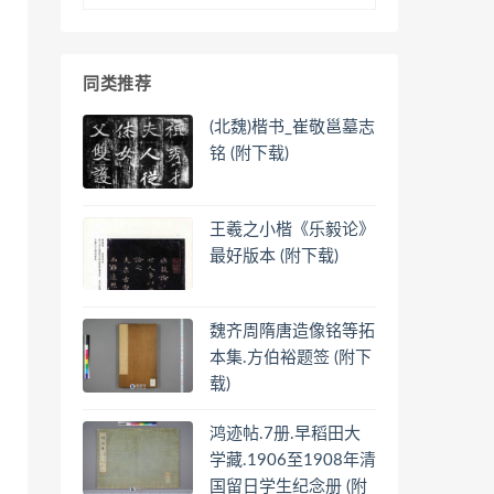
同类推荐
(北魏)楷书_崔敬邕墓志
铭 (附下载)
王羲之小楷《乐毅论》
最好版本 (附下载)
魏齐周隋唐造像铭等拓
本集.方伯裕题签 (附下
载)
鸿迹帖.7册.早稻田大
学藏.1906至1908年清
国留日学生纪念册 (附