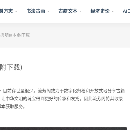
谱方志
书法古画
古籍文本
经济史论
A
撰.明刻本 (附下载)
(附下载)
刻本》目前存世量很少。流芳阁致力于数字化归档和开放式地分享古籍
，让中华文明的瑰宝得到更好的传承和发扬。因此流芳阁将其收录
印本获取服务。