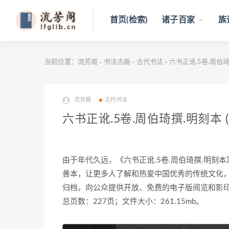
首页(检索)
诸子百家
族
当前位置：
流芳阁
书法古画
古代书法
六书正讹.5卷.周伯琦
>
>
>
流芳阁
古代书法
六书正讹.5卷.周伯琦撰.明刻本 
由于年代久远，《六书正讹.5卷.周伯琦撰.明
善本，让更多人了解和热爱中国优秀的传统文化
归档，向公众提供开放、免费的电子版阅览和影
总页数：227页；文件大小：261.15mb。