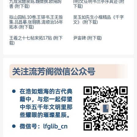
九成宮醴泉銘.魏徴撰.欧陽詢
(明)文征明书兰亭序真迹 (附
書 (附下载)
下载)
拟山园帖.10卷.王铎书.王无咎
吴玉如先生小楷精品《千字
集.吕昌摹.张翱镌.清顺治16年
文》 (附下载)
拓本 (附下载)
王羲之十七帖宋拓17贴 (附下
尹宙碑 (附下载)
载)