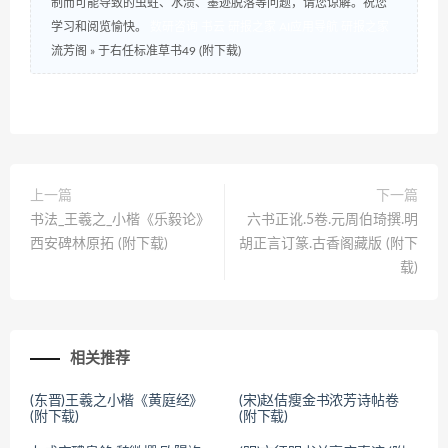
制而可能导致的虫蛀、水渍、墨迹脱落等问题，请您谅解。祝您
学习和阅览愉快。
数研咨询
书云
研报之家
AI应用导航
研报之家
流芳阁
»
于右任标准草书49 (附下载)
上一篇
下一篇
书法_王羲之_小楷《乐毅论》
六书正讹.5卷.元周伯琦撰.明
西安碑林原拓 (附下载)
胡正言订篆.古香阁藏版 (附下
载)
相关推荐
(东晋)王羲之小楷《黄庭经》
(宋)赵佶瘦金书浓芳诗帖卷
(附下载)
(附下载)