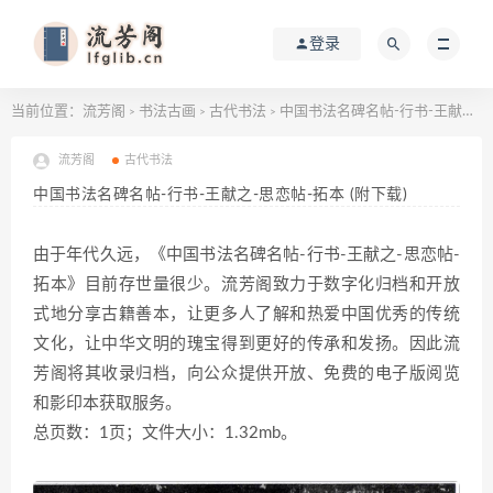
登录
当前位置：
流芳阁
书法古画
古代书法
中国书法名碑名帖-行书-王献之-思恋帖-拓本 (附下载)
>
>
>
流芳阁
古代书法
中国书法名碑名帖-行书-王献之-思恋帖-拓本 (附下载)
由于年代久远，《中国书法名碑名帖-行书-王献之-思恋帖-
拓本》目前存世量很少。流芳阁致力于数字化归档和开放
式地分享古籍善本，让更多人了解和热爱中国优秀的传统
文化，让中华文明的瑰宝得到更好的传承和发扬。因此流
芳阁将其收录归档，向公众提供开放、免费的电子版阅览
和影印本获取服务。
总页数：1页；文件大小：1.32mb。