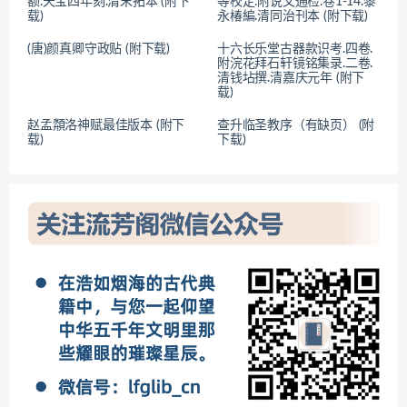
额.天宝四年刻.清末拓本 (附下
等校定.附说文通检.卷1-14.黎
载)
永椿編.清同治刊本 (附下载)
(唐)颜真卿守政贴 (附下载)
十六长乐堂古器款识考.四卷.
附浣花拜石轩镜铭集录.二卷.
清钱坫撰.清嘉庆元年 (附下
载)
赵孟頮洛神赋最佳版本 (附下
查升临圣教序（有缺页） (附
载)
下载)