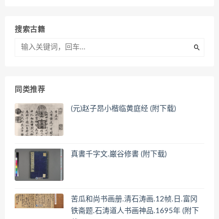
搜索古籍
同类推荐
(元)赵子昂小楷临黄庭经 (附下载)
真書千字文.巌谷修書 (附下载)
苦瓜和尚书画册.清石涛画.12帧.日.富冈
铁斋题.石涛道人书画神品.1695年 (附下