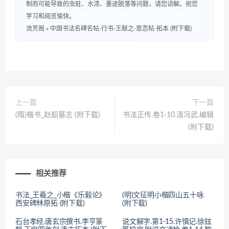
制而可能导致的虫蛀、水渍、墨迹脱落等问题，请您谅解。祝您
学习和阅览愉快。
数研咨询
书云
研报之家
AI应用导航
研报之家
流芳阁
»
中国书法名碑名帖-行书-王献之-思恋帖-拓本 (附下载)
上一篇
下一篇
(隋)楷书_赵韶墓志 (附下载)
书法正传.卷1-10.清冯武.编辑
(附下载)
相关推荐
书法_王羲之_小楷《乐毅论》
(明)文征明小楷四山五十咏
西安碑林原拓 (附下载)
(附下载)
石台孝经.唐玄宗撰书.李亨篆
说文解字.第1-15.许慎记.徐鉉