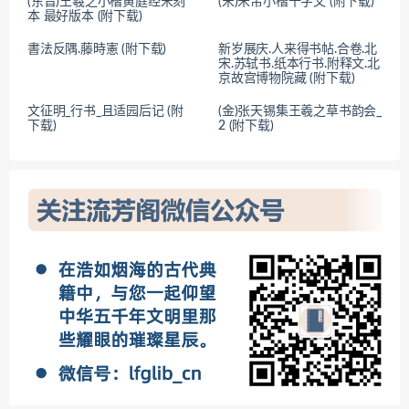
(东晋)王羲之小楷黄庭经宋刻
(宋)米芾小楷千字文 (附下载)
本 最好版本 (附下载)
書法反隅.藤時憲 (附下载)
新岁展庆.人来得书帖.合卷.北
宋.苏轼书.纸本行书.附释文.北
京故宫博物院藏 (附下载)
文征明_行书_且适园后记 (附
(金)张天锡集王羲之草书韵会_
下载)
2 (附下载)