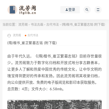
登录
当前位置：
流芳阁
书法古画
古代书法
(隋)楷书_崔芷繁墓志铭 (附下载)
>
>
>
流芳阁
古代书法
(隋)楷书_崔芷繁墓志铭 (附下载)
由于年代久远，《(隋)楷书_崔芷繁墓志铭》目前存世量很
少。流芳阁致力于数字化归档和开放式地分享古籍善本，
让更多人了解和热爱中国优秀的传统文化，让中华文明的
瑰宝得到更好的传承和发扬。因此流芳阁将其收录归档，
向公众提供开放、免费的电子版阅览和影印本获取服务。
总页数：4页；文件大小：6.58mb。