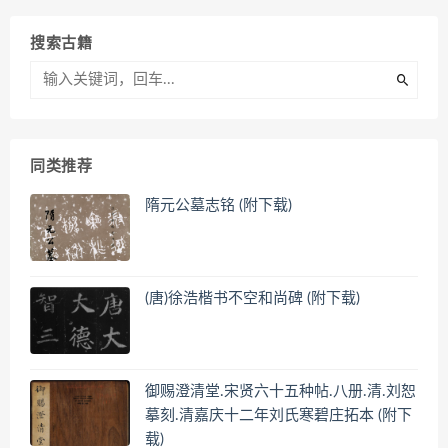
搜索古籍
同类推荐
隋元公墓志铭 (附下载)
(唐)徐浩楷书不空和尚碑 (附下载)
御赐澄清堂.宋贤六十五种帖.八册.清.刘恕
摹刻.清嘉庆十二年刘氏寒碧庄拓本 (附下
载)