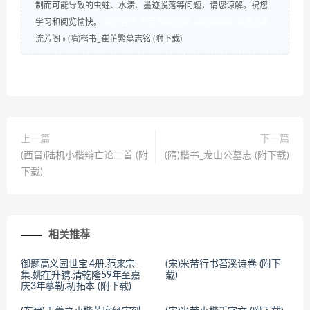
制而可能导致的虫蛀、水渍、墨迹脱落等问题，请您谅解。祝您
学习和阅览愉快。
数研咨询
书云
研报之家
AI应用导航
研报之家
流芳阁
»
(隋)楷书_崔芷繁墓志铭 (附下载)
上一篇
下一篇
(西晋)陆机小楷辩亡论二首 (附
(隋)楷书_龙山公墓志 (附下载)
下载)
相关推荐
御题高义园世宝.4册.范来宗
(宋)米芾行书苕溪诗卷 (附下
集.姚在升镌.清乾隆59年至嘉
载)
庆3年摹勒.初拓本 (附下载)