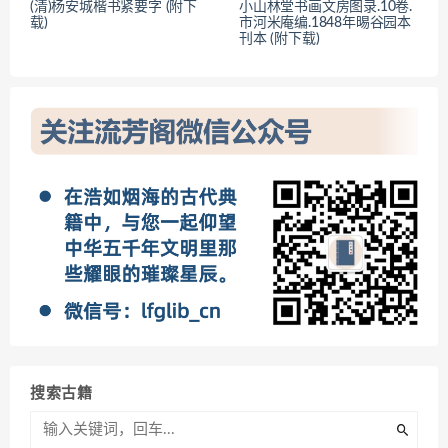
(清)杨安城楷书紧要字 (附下
小山林堂书画文房图录.10卷.
载)
市河米庵编.1848年晹谷园本
刊本 (附下载)
搜索古籍