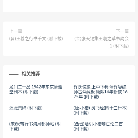
上一篇
下一篇
(晋)王羲之行书千文 (附下载)
(金)张天锡集王羲之草书韵会
_1 (附下载)
相关推荐
龙门二十品.1942年东京清雅
许氏说篆.上中下卷.清许容编.
堂刊本 (附下载)
师古斋藏板.康熙14年新镌.16
75年 (附下载)
汉张景碑 (附下载)
(唐·小楷) 灵飞经(四十三行本)
(附下载)
(宋)米芾行书海月都师帖 (附
(西晋)陆机小楷辩亡论二首
下载)
(附下载)