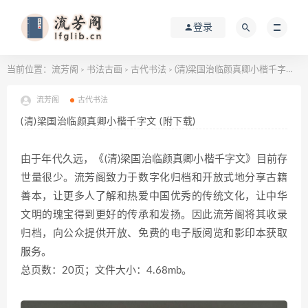
登录
当前位置：
流芳阁
书法古画
古代书法
(清)梁国治临颜真卿小楷千字文 (附下载)
>
>
>
流芳阁
古代书法
(清)梁国治临颜真卿小楷千字文 (附下载)
由于年代久远，《(清)梁国治临颜真卿小楷千字文》目前存
世量很少。流芳阁致力于数字化归档和开放式地分享古籍
善本，让更多人了解和热爱中国优秀的传统文化，让中华
文明的瑰宝得到更好的传承和发扬。因此流芳阁将其收录
归档，向公众提供开放、免费的电子版阅览和影印本获取
服务。
总页数：20页；文件大小：4.68mb。