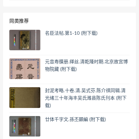
同类推荐
名臣法帖.第1-10 (附下载)
元音寿牒册.缂丝.清乾隆时期.北京故宫博
物院藏 (附下载)
封泥考略.十卷.清.吴式芬.陈介祺同辑.清
光绪三十年海丰吴氏潍县陈氏刊本 (附下
载)
廿体千字文.孫丕顕編 (附下载)