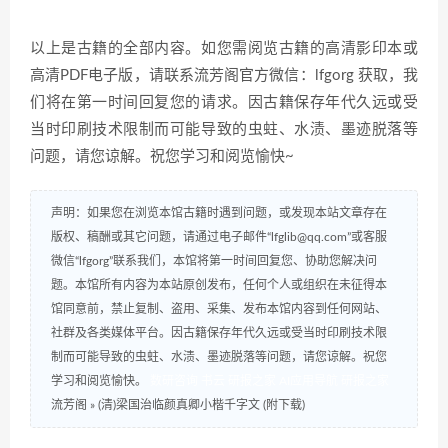
以上是古籍的全部内容。如您需阅览古籍的高清影印本或
高清PDF电子版，请联系流芳阁官方微信：lfgorg 获取，我
们将在第一时间回复您的请求。因古籍保存年代久远或受
当时印刷技术限制而可能导致的虫蛀、水渍、墨迹脱落等
问题，请您谅解。祝您学习和阅览愉快~
声明：如果您在浏览本馆古籍时遇到问题，或发现本站文章存在
版权、稿酬或其它问题，请通过电子邮件“lfglib@qq.com”或客服
微信“lfgorg”联系我们，本馆将第一时间回复您、协助您解决问
题。本馆所有内容为本站原创发布，任何个人或组织在未征得本
馆同意前，禁止复制、盗用、采集、发布本馆内容到任何网站、
社群及各类媒体平台。因古籍保存年代久远或受当时印刷技术限
制而可能导致的虫蛀、水渍、墨迹脱落等问题，请您谅解。祝您
学习和阅览愉快。
数研咨询
书云
研报之家
AI应用导航
研报之家
流芳阁
»
(清)梁国治临颜真卿小楷千字文 (附下载)