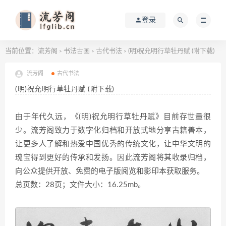
登录
当前位置：
流芳阁
书法古画
古代书法
(明)祝允明行草牡丹赋 (附下载)
>
>
>
流芳阁
古代书法
(明)祝允明行草牡丹赋 (附下载)
由于年代久远，《(明)祝允明行草牡丹赋》目前存世量很
少。流芳阁致力于数字化归档和开放式地分享古籍善本，
让更多人了解和热爱中国优秀的传统文化，让中华文明的
瑰宝得到更好的传承和发扬。因此流芳阁将其收录归档，
向公众提供开放、免费的电子版阅览和影印本获取服务。
总页数：28页；文件大小：16.25mb。