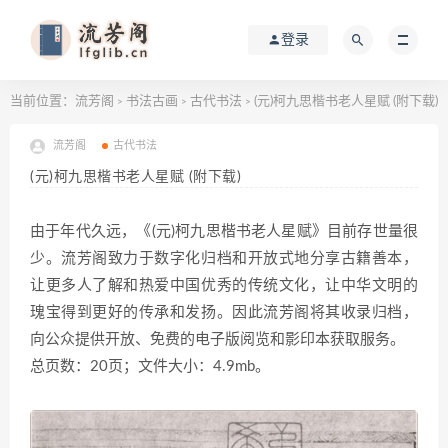
登录
当前位置：
流芳阁
书法古画
古代书法
(元)柯九思楷书老人星赋 (附下载)
>
>
>
流芳阁
古代书法
(元)柯九思楷书老人星赋 (附下载)
由于年代久远，《(元)柯九思楷书老人星赋》目前存世量很
少。流芳阁致力于数字化归档和开放式地分享古籍善本，
让更多人了解和热爱中国优秀的传统文化，让中华文明的
瑰宝得到更好的传承和发扬。因此流芳阁将其收录归档，
向公众提供开放、免费的电子版阅览和影印本获取服务。
总页数：20页；文件大小：4.9mb。