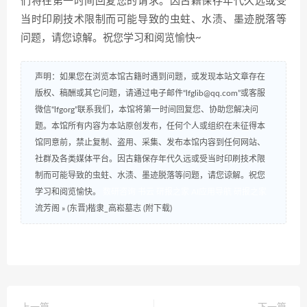
们将在第一时间回复您的请求。因古籍保存年代久远或受
当时印刷技术限制而可能导致的虫蛀、水渍、墨迹脱落等
问题，请您谅解。祝您学习和阅览愉快~
声明：如果您在浏览本馆古籍时遇到问题，或发现本站文章存在
版权、稿酬或其它问题，请通过电子邮件“lfglib@qq.com”或客服
微信“lfgorg”联系我们，本馆将第一时间回复您、协助您解决问
题。本馆所有内容为本站原创发布，任何个人或组织在未征得本
馆同意前，禁止复制、盗用、采集、发布本馆内容到任何网站、
社群及各类媒体平台。因古籍保存年代久远或受当时印刷技术限
制而可能导致的虫蛀、水渍、墨迹脱落等问题，请您谅解。祝您
学习和阅览愉快。
数研咨询
书云
研报之家
AI应用导航
研报之家
流芳阁
»
(东晋)楷隶_高崧墓志 (附下载)