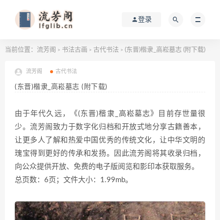
登录
当前位置：
流芳阁
书法古画
古代书法
(东晋)楷隶_高崧墓志 (附下载)
>
>
>
流芳阁
古代书法
(东晋)楷隶_高崧墓志 (附下载)
由于年代久远，《(东晋)楷隶_高崧墓志》目前存世量很
少。流芳阁致力于数字化归档和开放式地分享古籍善本，
让更多人了解和热爱中国优秀的传统文化，让中华文明的
瑰宝得到更好的传承和发扬。因此流芳阁将其收录归档，
向公众提供开放、免费的电子版阅览和影印本获取服务。
总页数：6页；文件大小：1.99mb。