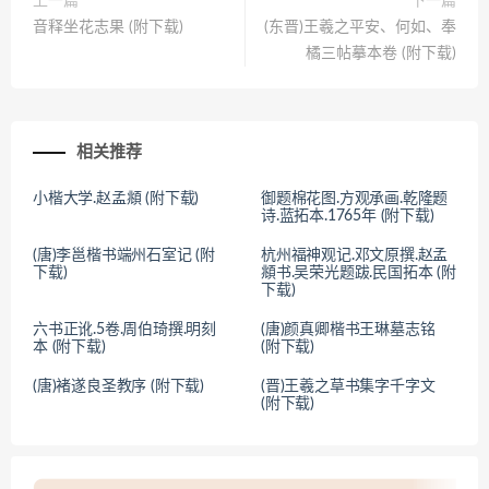
上一篇
下一篇
音释坐花志果 (附下载)
(东晋)王羲之平安、何如、奉
橘三帖摹本卷 (附下载)
相关推荐
小楷大学.赵孟頫 (附下载)
御题棉花图.方观承画.乾隆题
诗.蓝拓本.1765年 (附下载)
(唐)李邕楷书端州石室记 (附
杭州福神观记.邓文原撰.赵孟
下载)
頫书.吴荣光题跋.民国拓本 (附
下载)
六书正讹.5卷.周伯琦撰.明刻
(唐)颜真卿楷书王琳墓志铭
本 (附下载)
(附下载)
(唐)褚遂良圣教序 (附下载)
(晋)王羲之草书集字千字文
(附下载)